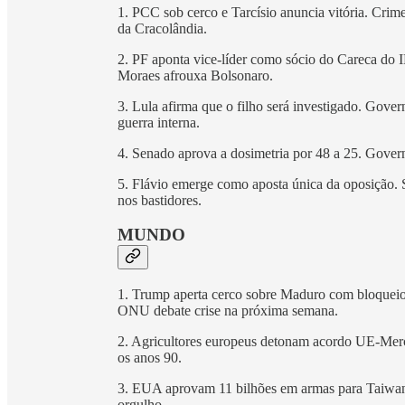
1. PCC sob cerco e Tarcísio anuncia vitória. Crim
da Cracolândia.
2. PF aponta vice-líder como sócio do Careca do 
Moraes afrouxa Bolsonaro.
3. Lula afirma que o filho será investigado. Go
guerra interna.
4. Senado aprova a dosimetria por 48 a 25. Gover
5. Flávio emerge como aposta única da oposição.
nos bastidores.
MUNDO
1. Trump aperta cerco sobre Maduro com bloquei
ONU debate crise na próxima semana.
2. Agricultores europeus detonam acordo UE-Merc
os anos 90.
3. EUA aprovam 11 bilhões em armas para Taiwan
orgulho.