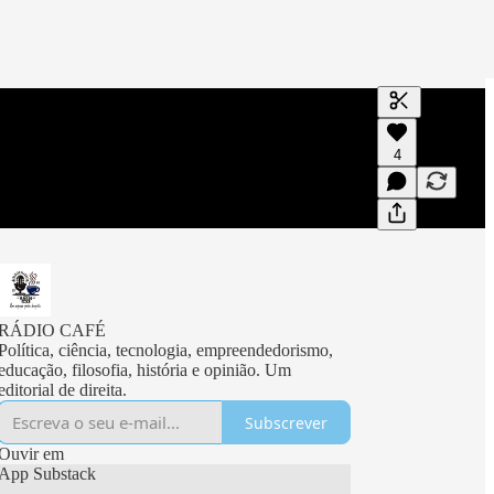
Gerar transc
4
Uma transcri
visualizaçõe
RÁDIO CAFÉ
Política, ciência, tecnologia, empreendedorismo,
educação, filosofia, história e opinião. Um
editorial de direita.
Subscrever
Ouvir em
App Substack