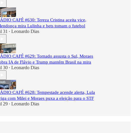
ÁDIO CAFÉ #630: Tereza Cristina aceita vice,
endonça mira Lulinha e bets tomam o futebol
ul 31
Leonardo Dias
•
ÁDIO CAFÉ #629: Tornado assusta o Sul, Moraes
obra IA de Flávio e Trump mantém Brasil na mira
ul 30
Leonardo Dias
•
ÁDIO CAFÉ #628: Tempestade acende alerta, Lula
riga com Milei e Moraes puxa a eleição para o STF
ul 29
Leonardo Dias
•