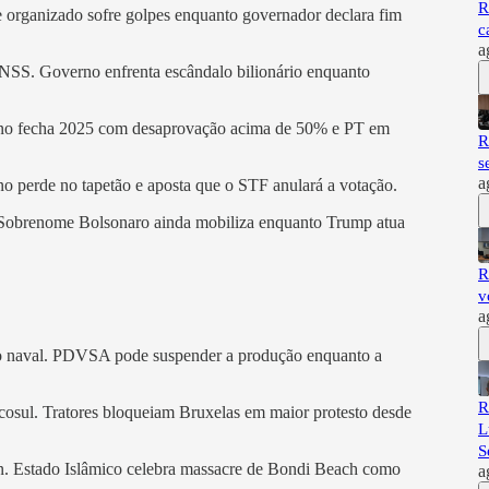
R
e organizado sofre golpes enquanto governador declara fim
c
a
INSS. Governo enfrenta escândalo bilionário enquanto
verno fecha 2025 com desaprovação acima de 50% e PT em
R
s
a
no perde no tapetão e aposta que o STF anulará a votação.
 Sobrenome Bolsonaro ainda mobiliza enquanto Trump atua
R
v
a
o naval. PDVSA pode suspender a produção enquanto a
R
osul. Tratores bloqueiam Bruxelas em maior protesto desde
L
S
. Estado Islâmico celebra massacre de Bondi Beach como
a