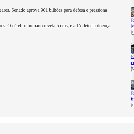
eares. Senado aprova 901 bilhões para defesa e pressiona
R
es. O cérebro humano revela 5 eras, e a IA detecta doença
M
j
R
c
j
R
b
j