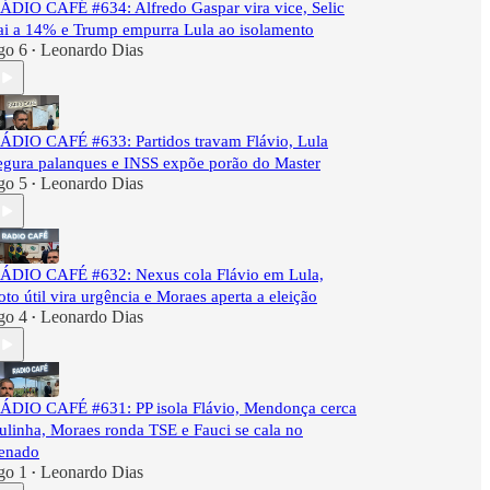
ÁDIO CAFÉ #634: Alfredo Gaspar vira vice, Selic
ai a 14% e Trump empurra Lula ao isolamento
go 6
Leonardo Dias
•
ÁDIO CAFÉ #633: Partidos travam Flávio, Lula
egura palanques e INSS expõe porão do Master
go 5
Leonardo Dias
•
ÁDIO CAFÉ #632: Nexus cola Flávio em Lula,
oto útil vira urgência e Moraes aperta a eleição
go 4
Leonardo Dias
•
ÁDIO CAFÉ #631: PP isola Flávio, Mendonça cerca
ulinha, Moraes ronda TSE e Fauci se cala no
enado
go 1
Leonardo Dias
•