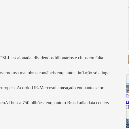
. CSLL escalonada, dividendos bilionários e chips em falta
overno usa manobras contábeis enquanto a inflação só atinge
a europeia. Acordo UE-Mercosul ameaçado enquanto setor
R
c
enAI busca 750 bilhões, enquanto o Brasil adia data centers.
H