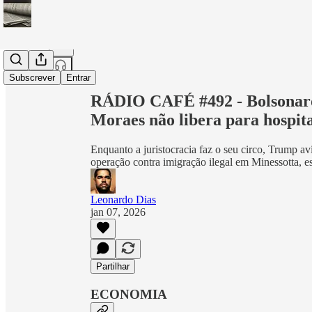
Partilhar a partir de0:00
Subscrever
Entrar
RÁDIO CAFÉ #492 - Bolsonaro
Moraes não libera para hospit
Enquanto a juristocracia faz o seu circo, Trump a
operação contra imigração ilegal em Minessotta, e
Leonardo Dias
jan 07, 2026
Partilhar
ECONOMIA