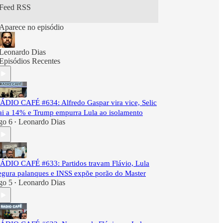
Feed RSS
Aparece no episódio
Leonardo Dias
Episódios Recentes
ÁDIO CAFÉ #634: Alfredo Gaspar vira vice, Selic
ai a 14% e Trump empurra Lula ao isolamento
go 6
Leonardo Dias
•
ÁDIO CAFÉ #633: Partidos travam Flávio, Lula
egura palanques e INSS expõe porão do Master
go 5
Leonardo Dias
•