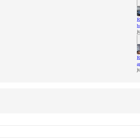
R
b
j
R
a
j