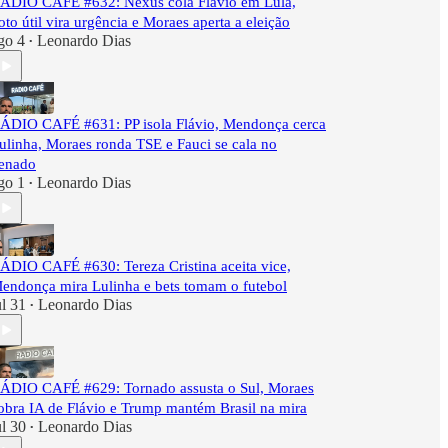
ÁDIO CAFÉ #632: Nexus cola Flávio em Lula,
oto útil vira urgência e Moraes aperta a eleição
go 4
Leonardo Dias
•
ÁDIO CAFÉ #631: PP isola Flávio, Mendonça cerca
ulinha, Moraes ronda TSE e Fauci se cala no
enado
go 1
Leonardo Dias
•
ÁDIO CAFÉ #630: Tereza Cristina aceita vice,
endonça mira Lulinha e bets tomam o futebol
ul 31
Leonardo Dias
•
ÁDIO CAFÉ #629: Tornado assusta o Sul, Moraes
obra IA de Flávio e Trump mantém Brasil na mira
ul 30
Leonardo Dias
•