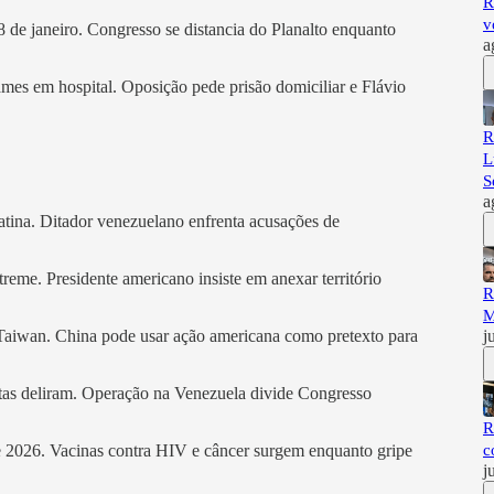
R
v
 de janeiro. Congresso se distancia do Planalto enquanto
a
mes em hospital. Oposição pede prisão domiciliar e Flávio
R
L
S
a
tina. Ditador venezuelano enfrenta acusações de
eme. Presidente americano insiste em anexar território
R
M
j
 Taiwan. China pode usar ação americana como pretexto para
as deliram. Operação na Venezuela divide Congresso
R
c
e 2026. Vacinas contra HIV e câncer surgem enquanto gripe
j