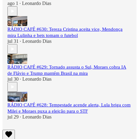
ago 1
Leonardo Dias
•
RÁDIO CAFÉ #630: Tereza Cristina aceita vice, Mendonça
mira Lulinha e bets tomam o futebol
jul 31
Leonardo Dias
•
RÁDIO CAFÉ #629: Tornado assusta o Sul, Moraes cobra IA
de Flávio e Trump mantém Brasil na mira
jul 30
Leonardo Dias
•
RÁDIO CAFÉ #628: Tempestade acende alerta, Lula briga com
Milei e Moraes puxa a eleição para o STF
jul 29
Leonardo Dias
•