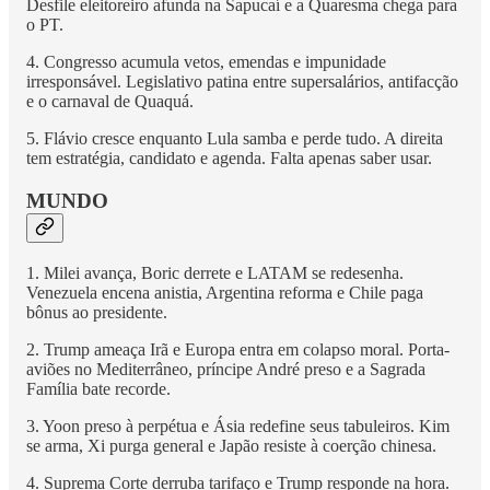
Desfile eleitoreiro afunda na Sapucaí e a Quaresma chega para
o PT.
4. Congresso acumula vetos, emendas e impunidade
irresponsável. Legislativo patina entre supersalários, antifacção
e o carnaval de Quaquá.
5. Flávio cresce enquanto Lula samba e perde tudo. A direita
tem estratégia, candidato e agenda. Falta apenas saber usar.
MUNDO
1. Milei avança, Boric derrete e LATAM se redesenha.
Venezuela encena anistia, Argentina reforma e Chile paga
bônus ao presidente.
2. Trump ameaça Irã e Europa entra em colapso moral. Porta-
aviões no Mediterrâneo, príncipe André preso e a Sagrada
Família bate recorde.
3. Yoon preso à perpétua e Ásia redefine seus tabuleiros. Kim
se arma, Xi purga general e Japão resiste à coerção chinesa.
4. Suprema Corte derruba tarifaço e Trump responde na hora.