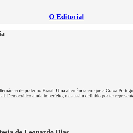
O Editorial
ia
lternância de poder no Brasil. Uma alternância em que a Coroa Portugue
l. Democrático ainda imperfeito, mas assim definido por ter represent
rtesia de Leonardo Dias.