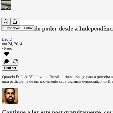
Alternância do poder desde a Independênc
Subscrever
Entrar
Leo D.
out 24, 2014
∙ Pago
Partilhar
Quando D. João VI deixou o Brasil, abriu-se espaço para a primeira a
uma participante de um movimento cada vez mais democrático no Brasi
Continue a ler este post gratuitamente, co