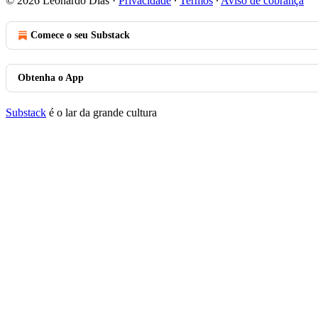
© 2026 Leonardo Dias
·
Privacidade
∙
Termos
∙
Aviso de cobrança
Comece o seu Substack
Obtenha o App
Substack
é o lar da grande cultura