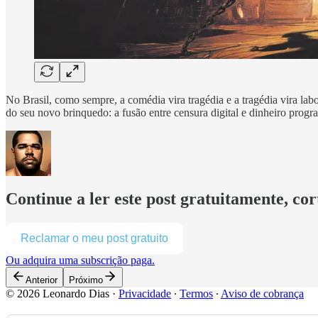
No Brasil, como sempre, a comédia vira tragédia e a tragédia vira labo
do seu novo brinquedo: a fusão entre censura digital e dinheiro progr
Continue a ler este post gratuitamente, co
Reclamar o meu post gratuito
Ou adquira uma subscrição paga.
Anterior
Próximo
© 2026 Leonardo Dias
·
Privacidade
∙
Termos
∙
Aviso de cobrança