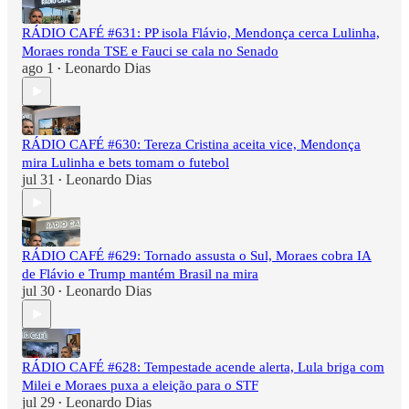
RÁDIO CAFÉ #631: PP isola Flávio, Mendonça cerca Lulinha,
Moraes ronda TSE e Fauci se cala no Senado
ago 1
Leonardo Dias
•
RÁDIO CAFÉ #630: Tereza Cristina aceita vice, Mendonça
mira Lulinha e bets tomam o futebol
jul 31
Leonardo Dias
•
RÁDIO CAFÉ #629: Tornado assusta o Sul, Moraes cobra IA
de Flávio e Trump mantém Brasil na mira
jul 30
Leonardo Dias
•
RÁDIO CAFÉ #628: Tempestade acende alerta, Lula briga com
Milei e Moraes puxa a eleição para o STF
jul 29
Leonardo Dias
•