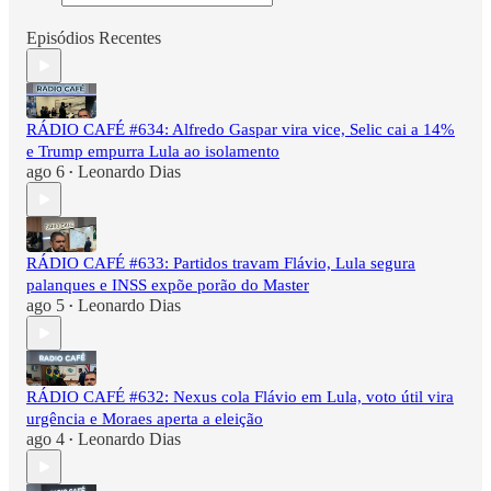
Episódios Recentes
RÁDIO CAFÉ #634: Alfredo Gaspar vira vice, Selic cai a 14%
e Trump empurra Lula ao isolamento
ago 6
Leonardo Dias
•
RÁDIO CAFÉ #633: Partidos travam Flávio, Lula segura
palanques e INSS expõe porão do Master
ago 5
Leonardo Dias
•
RÁDIO CAFÉ #632: Nexus cola Flávio em Lula, voto útil vira
urgência e Moraes aperta a eleição
ago 4
Leonardo Dias
•