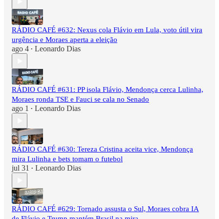
RÁDIO CAFÉ #632: Nexus cola Flávio em Lula, voto útil vira
urgência e Moraes aperta a eleição
ago 4
Leonardo Dias
•
RÁDIO CAFÉ #631: PP isola Flávio, Mendonça cerca Lulinha,
Moraes ronda TSE e Fauci se cala no Senado
ago 1
Leonardo Dias
•
RÁDIO CAFÉ #630: Tereza Cristina aceita vice, Mendonça
mira Lulinha e bets tomam o futebol
jul 31
Leonardo Dias
•
RÁDIO CAFÉ #629: Tornado assusta o Sul, Moraes cobra IA
de Flávio e Trump mantém Brasil na mira