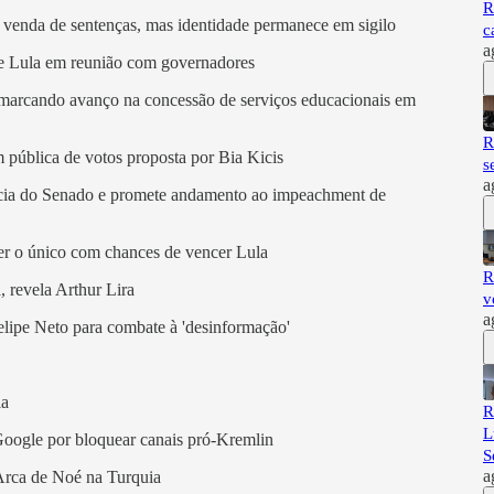
R
e venda de sentenças, mas identidade permanece em sigilo
c
a
de Lula em reunião com governadores
s, marcando avanço na concessão de serviços educacionais em
R
 pública de votos proposta por Bia Kicis
s
a
ncia do Senado e promete andamento ao impeachment de
ser o único com chances de vencer Lula
R
 revela Arthur Lira
v
a
elipe Neto para combate à 'desinformação'
ia
R
L
Google por bloquear canais pró-Kremlin
S
a
 Arca de Noé na Turquia