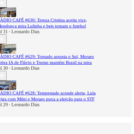
ÁDIO CAFÉ #630: Tereza Cristina aceita vice,
endonça mira Lulinha e bets tomam o futebol
ul 31
Leonardo Dias
•
ÁDIO CAFÉ #629: Tornado assusta o Sul, Moraes
obra IA de Flávio e Trump mantém Brasil na mira
ul 30
Leonardo Dias
•
ÁDIO CAFÉ #628: Tempestade acende alerta, Lula
riga com Milei e Moraes puxa a eleição para o STF
ul 29
Leonardo Dias
•