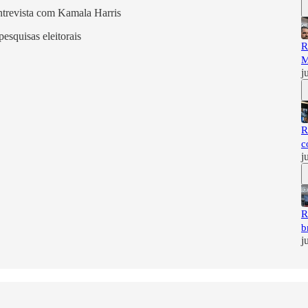
ntrevista com Kamala Harris
esquisas eleitorais
R
M
j
R
c
j
R
b
j