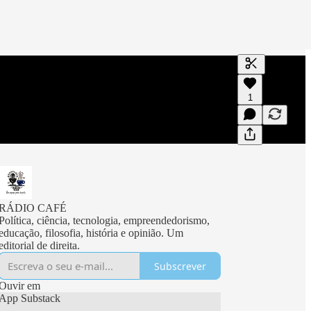
Gerar transc
1
Uma transcri
visualizaçõe
RÁDIO CAFÉ
Política, ciência, tecnologia, empreendedorismo,
educação, filosofia, história e opinião. Um
editorial de direita.
Subscrever
Ouvir em
App Substack