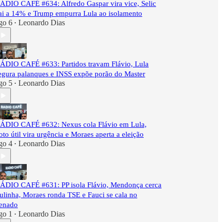
ÁDIO CAFÉ #634: Alfredo Gaspar vira vice, Selic
ai a 14% e Trump empurra Lula ao isolamento
go 6
Leonardo Dias
•
ÁDIO CAFÉ #633: Partidos travam Flávio, Lula
egura palanques e INSS expõe porão do Master
go 5
Leonardo Dias
•
ÁDIO CAFÉ #632: Nexus cola Flávio em Lula,
oto útil vira urgência e Moraes aperta a eleição
go 4
Leonardo Dias
•
ÁDIO CAFÉ #631: PP isola Flávio, Mendonça cerca
ulinha, Moraes ronda TSE e Fauci se cala no
enado
go 1
Leonardo Dias
•