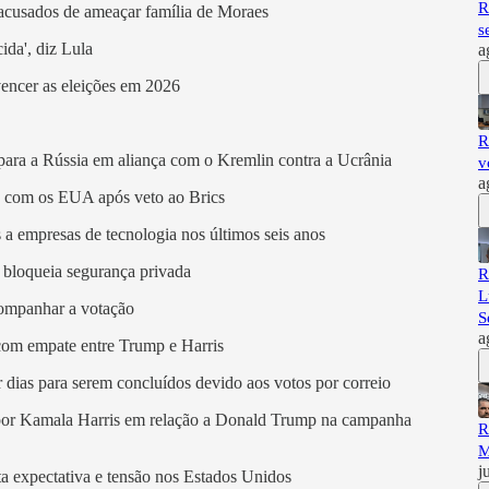
R
' acusados de ameaçar família de Moraes
s
ida', diz Lula
a
vencer as eleições em 2026
R
 para a Rússia em aliança com o Kremlin contra a Ucrânia
v
a
o com os EUA após veto ao Brics
 a empresas de tecnologia nos últimos seis anos
 bloqueia segurança privada
R
L
companhar a votação
S
a
com empate entre Trump e Harris
 dias para serem concluídos devido aos votos por correio
 por Kamala Harris em relação a Donald Trump na campanha
R
M
j
ta expectativa e tensão nos Estados Unidos