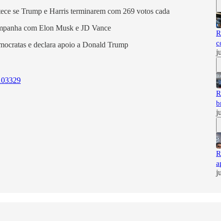
tece se Trump e Harris terminarem com 269 votos cada
campanha com Elon Musk e JD Vance
R
c
mocratas e declara apoio a Donald Trump
j
9103329
R
b
j
R
a
j