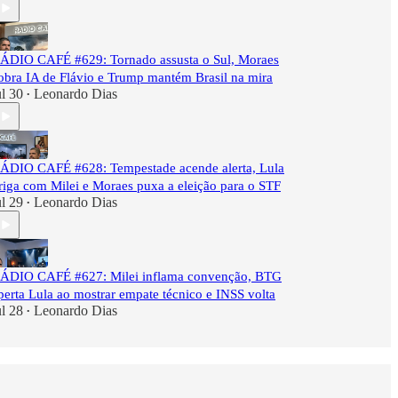
ÁDIO CAFÉ #629: Tornado assusta o Sul, Moraes
obra IA de Flávio e Trump mantém Brasil na mira
ul 30
Leonardo Dias
•
ÁDIO CAFÉ #628: Tempestade acende alerta, Lula
riga com Milei e Moraes puxa a eleição para o STF
ul 29
Leonardo Dias
•
ÁDIO CAFÉ #627: Milei inflama convenção, BTG
perta Lula ao mostrar empate técnico e INSS volta
ul 28
Leonardo Dias
•