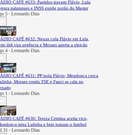
ÁDIO CAFÉ #633: Partidos travam Flávio, Lula
egura palanques e INSS expõe porão do Master
go 5
Leonardo Dias
•
ÁDIO CAFÉ #632: Nexus cola Flávio em Lula,
oto útil vira urgência e Moraes aperta a eleição
go 4
Leonardo Dias
•
ÁDIO CAFÉ #631: PP isola Flávio, Mendonça cerca
ulinha, Moraes ronda TSE e Fauci se cala no
enado
go 1
Leonardo Dias
•
ÁDIO CAFÉ #630: Tereza Cristina aceita vice,
endonça mira Lulinha e bets tomam o futebol
ul 31
Leonardo Dias
•