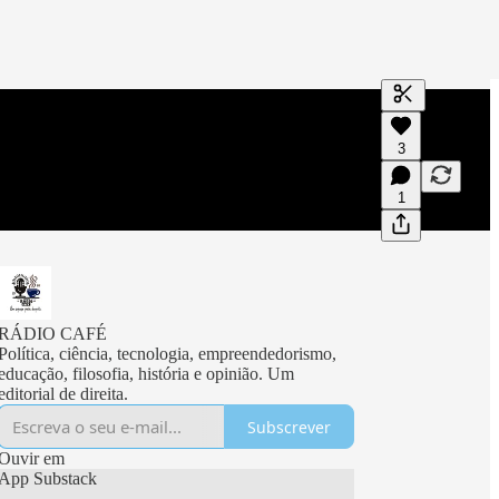
Gerar transc
3
Uma transcri
visualizaçõe
1
RÁDIO CAFÉ
Política, ciência, tecnologia, empreendedorismo,
educação, filosofia, história e opinião. Um
editorial de direita.
Subscrever
Ouvir em
App Substack