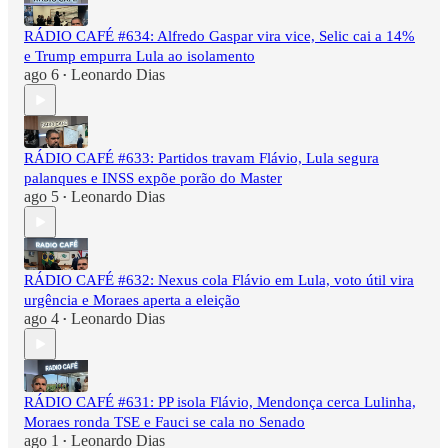
RÁDIO CAFÉ #634: Alfredo Gaspar vira vice, Selic cai a 14%
e Trump empurra Lula ao isolamento
ago 6
Leonardo Dias
•
RÁDIO CAFÉ #633: Partidos travam Flávio, Lula segura
palanques e INSS expõe porão do Master
ago 5
Leonardo Dias
•
RÁDIO CAFÉ #632: Nexus cola Flávio em Lula, voto útil vira
urgência e Moraes aperta a eleição
ago 4
Leonardo Dias
•
RÁDIO CAFÉ #631: PP isola Flávio, Mendonça cerca Lulinha,
Moraes ronda TSE e Fauci se cala no Senado
ago 1
Leonardo Dias
•