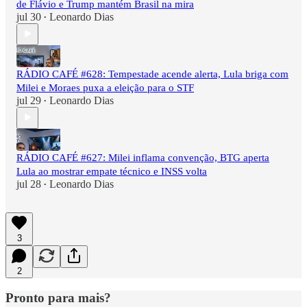
de Flávio e Trump mantém Brasil na mira
jul 30
Leonardo Dias
•
RÁDIO CAFÉ #628: Tempestade acende alerta, Lula briga com
Milei e Moraes puxa a eleição para o STF
jul 29
Leonardo Dias
•
RÁDIO CAFÉ #627: Milei inflama convenção, BTG aperta
Lula ao mostrar empate técnico e INSS volta
jul 28
Leonardo Dias
•
3
2
Pronto para mais?