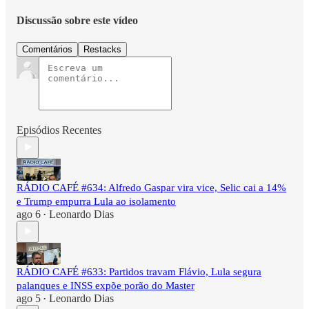
Discussão sobre este vídeo
Comentários
Restacks
Episódios Recentes
RÁDIO CAFÉ #634: Alfredo Gaspar vira vice, Selic cai a 14%
e Trump empurra Lula ao isolamento
ago 6
Leonardo Dias
•
RÁDIO CAFÉ #633: Partidos travam Flávio, Lula segura
palanques e INSS expõe porão do Master
ago 5
Leonardo Dias
•