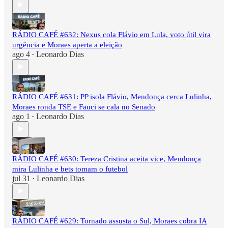
RÁDIO CAFÉ #632: Nexus cola Flávio em Lula, voto útil vira
urgência e Moraes aperta a eleição
ago 4
Leonardo Dias
•
RÁDIO CAFÉ #631: PP isola Flávio, Mendonça cerca Lulinha,
Moraes ronda TSE e Fauci se cala no Senado
ago 1
Leonardo Dias
•
RÁDIO CAFÉ #630: Tereza Cristina aceita vice, Mendonça
mira Lulinha e bets tomam o futebol
jul 31
Leonardo Dias
•
RÁDIO CAFÉ #629: Tornado assusta o Sul, Moraes cobra IA