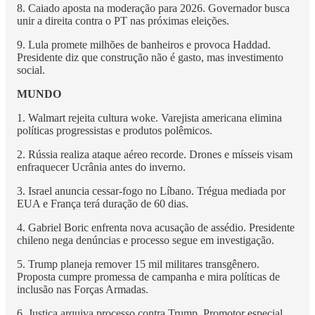
8. Caiado aposta na moderação para 2026. Governador busca
unir a direita contra o PT nas próximas eleições.
9. Lula promete milhões de banheiros e provoca Haddad.
Presidente diz que construção não é gasto, mas investimento
social.
MUNDO
1. Walmart rejeita cultura woke. Varejista americana elimina
políticas progressistas e produtos polêmicos.
2. Rússia realiza ataque aéreo recorde. Drones e mísseis visam
enfraquecer Ucrânia antes do inverno.
3. Israel anuncia cessar-fogo no Líbano. Trégua mediada por
EUA e França terá duração de 60 dias.
4. Gabriel Boric enfrenta nova acusação de assédio. Presidente
chileno nega denúncias e processo segue em investigação.
5. Trump planeja remover 15 mil militares transgênero.
Proposta cumpre promessa de campanha e mira políticas de
inclusão nas Forças Armadas.
6. Justiça arquiva processo contra Trump. Promotor especial