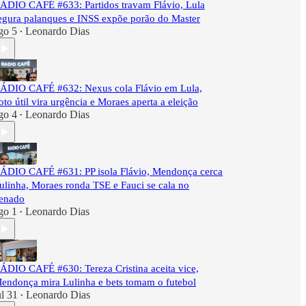
ÁDIO CAFÉ #633: Partidos travam Flávio, Lula
egura palanques e INSS expõe porão do Master
go 5
Leonardo Dias
•
ÁDIO CAFÉ #632: Nexus cola Flávio em Lula,
oto útil vira urgência e Moraes aperta a eleição
go 4
Leonardo Dias
•
ÁDIO CAFÉ #631: PP isola Flávio, Mendonça cerca
ulinha, Moraes ronda TSE e Fauci se cala no
enado
go 1
Leonardo Dias
•
ÁDIO CAFÉ #630: Tereza Cristina aceita vice,
endonça mira Lulinha e bets tomam o futebol
ul 31
Leonardo Dias
•