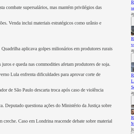
R
sta combate supersalários, mas mantém privilégios das
s
a
s. Venda inclui materiais estratégicos como urânio e
R
v
Quadrilha aplicava golpes milionários em produtores rurais
a
os juros e queda nas commodities afetam produtores de soja.
erno Lula enfrenta dificuldades para aprovar corte de
R
L
S
ador de São Paulo descarta troca após caso de violência
a
a. Deputado questiona ações do Ministério da Justiça sobre
R
em creche. Caso em Londrina reacende debate sobre material
M
j