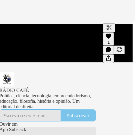
Gerar transc
1
Uma transcri
visualizaçõe
RÁDIO CAFÉ
Política, ciência, tecnologia, empreendedorismo,
educação, filosofia, história e opinião. Um
editorial de direita.
Subscrever
Ouvir em
App Substack