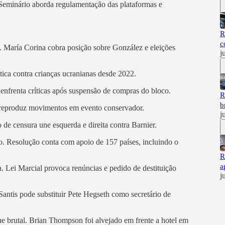
. Seminário aborda regulamentação das plataformas e
R
c
. María Corina cobra posição sobre González e eleições
j
ica contra crianças ucranianas desde 2022.
enfrenta críticas após suspensão de compras do bloco.
R
b
 reproduz movimentos em evento conservador.
j
de censura une esquerda e direita contra Barnier.
. Resolução conta com apoio de 157 países, incluindo o
R
a
. Lei Marcial provoca renúncias e pedido de destituição
j
ntis pode substituir Pete Hegseth como secretário de
 brutal. Brian Thompson foi alvejado em frente a hotel em