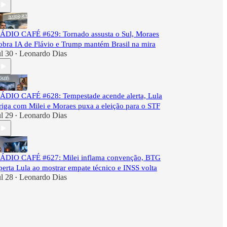
ÁDIO CAFÉ #629: Tornado assusta o Sul, Moraes
obra IA de Flávio e Trump mantém Brasil na mira
ul 30
Leonardo Dias
•
ÁDIO CAFÉ #628: Tempestade acende alerta, Lula
riga com Milei e Moraes puxa a eleição para o STF
ul 29
Leonardo Dias
•
ÁDIO CAFÉ #627: Milei inflama convenção, BTG
perta Lula ao mostrar empate técnico e INSS volta
ul 28
Leonardo Dias
•