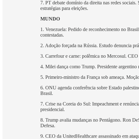
7. PT debate domínio da direita nas redes sociais
estratégias para eleições.
MUNDO
1. Venezuela: Pedido de reconhecimento no Brasil
contestadas.
2. Adoção forçada na Rússia. Estudo denuncia prát
3. Carrefour e carne: polêmica no Mercosul. CEO 
4. Milei dança como Trump. Presidente argentino
5. Primeiro-ministro da França sob ameaça. Moção 
6. ONU agenda conferência sobre Estado palestino
Brasil.
7. Crise na Coreia do Sul: Impeachment e renúncia
presidencial.
8. Trump avalia mudanças no Pentágono. Ron DeSa
Defesa.
9. CEO da UnitedHealthcare assassinado em ataque