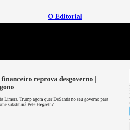
O Editorial
inanceiro reprova desgoverno |
ágono
ria Limers, Trump agora quer DeSantis no seu governo para
nome substituirá Pete Hegseth?