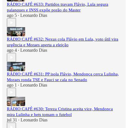
RÁDIO CAFÉ #633: Partidos travam Flávio, Lula segura
palanques e INSS expõe porão do Master
ago 5
Leonardo Dias
•
RÁDIO CAFÉ #632: Nexus cola Flávio em Lula, voto útil vira
urgência e Moraes aperta a eleição
ago 4
Leonardo Dias
•
RÁDIO CAFÉ #631: PP isola Flávio, Mendonça cerca Lulinha,
Moraes ronda TSE e Fauci se cala no Senado
ago 1
Leonardo Dias
•
RÁDIO CAFÉ #630: Tereza Cristina aceita vice, Mendonça
mira Lulinha e bets tomam o futebol
jul 31
Leonardo Dias
•