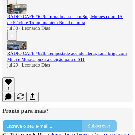
RÁDIO CAFÉ #629: Tornado assusta o Sul, Moraes cobra IA
de Flávio e Trump mantém Brasil na mira
jul 30
Leonardo Dias
•
RÁDIO CAFÉ #628: Tempestade acende alerta, Lula briga com
Milei e Moraes puxa a eleição para o STF
jul 29
Leonardo Dias
•
1
Pronto para mais?
Subscrever
© 2026 Leonardo Dias
·
Privacidade
∙
Termos
∙
Aviso de cobrança