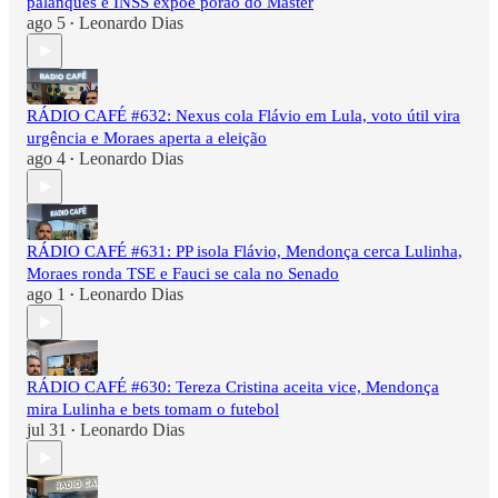
palanques e INSS expõe porão do Master
ago 5
Leonardo Dias
•
RÁDIO CAFÉ #632: Nexus cola Flávio em Lula, voto útil vira
urgência e Moraes aperta a eleição
ago 4
Leonardo Dias
•
RÁDIO CAFÉ #631: PP isola Flávio, Mendonça cerca Lulinha,
Moraes ronda TSE e Fauci se cala no Senado
ago 1
Leonardo Dias
•
RÁDIO CAFÉ #630: Tereza Cristina aceita vice, Mendonça
mira Lulinha e bets tomam o futebol
jul 31
Leonardo Dias
•