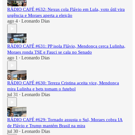
RÁDIO CAFÉ #632: Nexus cola Flávio em Lula, voto útil vira
urgência e Moraes aperta a eleição
ago 4
Leonardo Dias
•
RÁDIO CAFÉ #631: PP isola Flávio, Mendonça cerca Lulinha,
Moraes ronda TSE e Fauci se cala no Senado
ago 1
Leonardo Dias
•
RÁDIO CAFÉ #630: Tereza Cristina aceita vice, Mendonça
mira Lulinha e bets tomam o futebol
jul 31
Leonardo Dias
•
RÁDIO CAFÉ #629: Tornado assusta o Sul, Moraes cobra IA
de Flávio e Trump mantém Brasil na mira
jul 30
Leonardo Dias
•