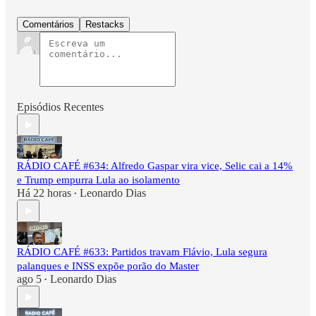
Comentários
Restacks
Episódios Recentes
RÁDIO CAFÉ #634: Alfredo Gaspar vira vice, Selic cai a 14%
e Trump empurra Lula ao isolamento
Há 22 horas
Leonardo Dias
•
RÁDIO CAFÉ #633: Partidos travam Flávio, Lula segura
palanques e INSS expõe porão do Master
ago 5
Leonardo Dias
•