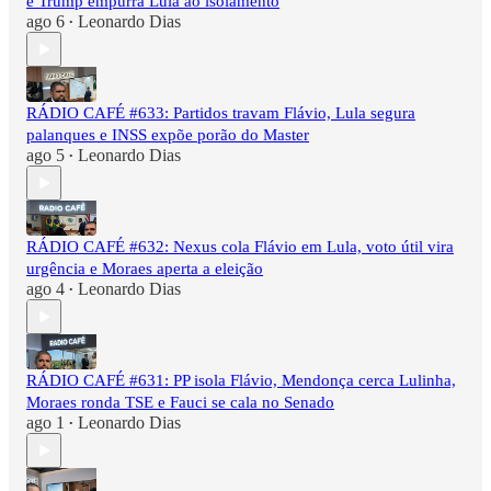
e Trump empurra Lula ao isolamento
ago 6
Leonardo Dias
•
RÁDIO CAFÉ #633: Partidos travam Flávio, Lula segura
palanques e INSS expõe porão do Master
ago 5
Leonardo Dias
•
RÁDIO CAFÉ #632: Nexus cola Flávio em Lula, voto útil vira
urgência e Moraes aperta a eleição
ago 4
Leonardo Dias
•
RÁDIO CAFÉ #631: PP isola Flávio, Mendonça cerca Lulinha,
Moraes ronda TSE e Fauci se cala no Senado
ago 1
Leonardo Dias
•