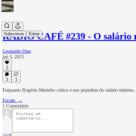
RÁDIO CAFÉ #239 - O salário 
Subscrever
Entrar
Leonardo Dias
jan 3, 2025
2
1
1
Enquanto Rogério Marinho critica o uso populista do salário mínimo
Escute. →
1 Comentário