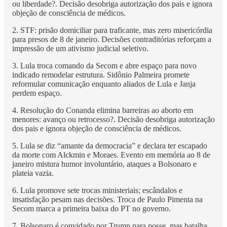
ou liberdade?. Decisão desobriga autorização dos pais e ignora
objeção de consciência de médicos.
2. STF: prisão domiciliar para traficante, mas zero misericórdia
para presos de 8 de janeiro. Decisões contraditórias reforçam a
impressão de um ativismo judicial seletivo.
3. Lula troca comando da Secom e abre espaço para novo
indicado remodelar estrutura. Sidônio Palmeira promete
reformular comunicação enquanto aliados de Lula e Janja
perdem espaço.
4. Resolução do Conanda elimina barreiras ao aborto em
menores: avanço ou retrocesso?. Decisão desobriga autorização
dos pais e ignora objeção de consciência de médicos.
5. Lula se diz “amante da democracia” e declara ter escapado
da morte com Alckmin e Moraes. Evento em memória ao 8 de
janeiro mistura humor involuntário, ataques a Bolsonaro e
plateia vazia.
6. Lula promove sete trocas ministeriais; escândalos e
insatisfação pesam nas decisões. Troca de Paulo Pimenta na
Secom marca a primeira baixa do PT no governo.
7. Bolsonaro é convidado por Trump para posse, mas batalha