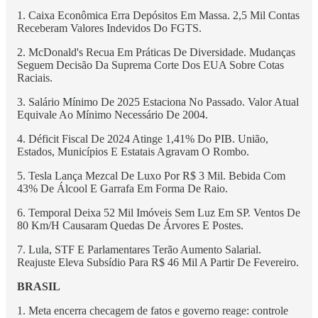
1. Caixa Econômica Erra Depósitos Em Massa. 2,5 Mil Contas
Receberam Valores Indevidos Do FGTS.
2. McDonald's Recua Em Práticas De Diversidade. Mudanças
Seguem Decisão Da Suprema Corte Dos EUA Sobre Cotas
Raciais.
3. Salário Mínimo De 2025 Estaciona No Passado. Valor Atual
Equivale Ao Mínimo Necessário De 2004.
4. Déficit Fiscal De 2024 Atinge 1,41% Do PIB. União,
Estados, Municípios E Estatais Agravam O Rombo.
5. Tesla Lança Mezcal De Luxo Por R$ 3 Mil. Bebida Com
43% De Álcool E Garrafa Em Forma De Raio.
6. Temporal Deixa 52 Mil Imóveis Sem Luz Em SP. Ventos De
80 Km/H Causaram Quedas De Árvores E Postes.
7. Lula, STF E Parlamentares Terão Aumento Salarial.
Reajuste Eleva Subsídio Para R$ 46 Mil A Partir De Fevereiro.
BRASIL
1. Meta encerra checagem de fatos e governo reage: controle