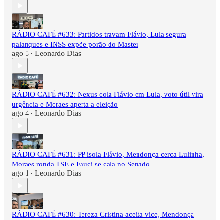
RÁDIO CAFÉ #633: Partidos travam Flávio, Lula segura
palanques e INSS expõe porão do Master
ago 5
Leonardo Dias
•
RÁDIO CAFÉ #632: Nexus cola Flávio em Lula, voto útil vira
urgência e Moraes aperta a eleição
ago 4
Leonardo Dias
•
RÁDIO CAFÉ #631: PP isola Flávio, Mendonça cerca Lulinha,
Moraes ronda TSE e Fauci se cala no Senado
ago 1
Leonardo Dias
•
RÁDIO CAFÉ #630: Tereza Cristina aceita vice, Mendonça