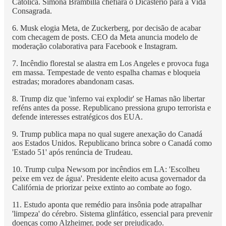
Católica. Simona Brambilla chefiará o Dicastério para a Vida
Consagrada.
6. Musk elogia Meta, de Zuckerberg, por decisão de acabar
com checagem de posts. CEO da Meta anuncia modelo de
moderação colaborativa para Facebook e Instagram.
7. Incêndio florestal se alastra em Los Angeles e provoca fuga
em massa. Tempestade de vento espalha chamas e bloqueia
estradas; moradores abandonam casas.
8. Trump diz que 'inferno vai explodir' se Hamas não libertar
reféns antes da posse. Republicano pressiona grupo terrorista e
defende interesses estratégicos dos EUA.
9. Trump publica mapa no qual sugere anexação do Canadá
aos Estados Unidos. Republicano brinca sobre o Canadá como
'Estado 51' após renúncia de Trudeau.
10. Trump culpa Newsom por incêndios em LA: 'Escolheu
peixe em vez de água'. Presidente eleito acusa governador da
Califórnia de priorizar peixe extinto ao combate ao fogo.
11. Estudo aponta que remédio para insônia pode atrapalhar
'limpeza' do cérebro. Sistema glinfático, essencial para prevenir
doenças como Alzheimer, pode ser prejudicado.