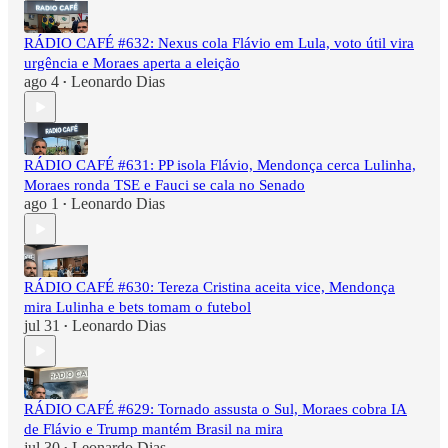
RÁDIO CAFÉ #632: Nexus cola Flávio em Lula, voto útil vira
urgência e Moraes aperta a eleição
ago 4
Leonardo Dias
•
RÁDIO CAFÉ #631: PP isola Flávio, Mendonça cerca Lulinha,
Moraes ronda TSE e Fauci se cala no Senado
ago 1
Leonardo Dias
•
RÁDIO CAFÉ #630: Tereza Cristina aceita vice, Mendonça
mira Lulinha e bets tomam o futebol
jul 31
Leonardo Dias
•
RÁDIO CAFÉ #629: Tornado assusta o Sul, Moraes cobra IA
de Flávio e Trump mantém Brasil na mira
jul 30
Leonardo Dias