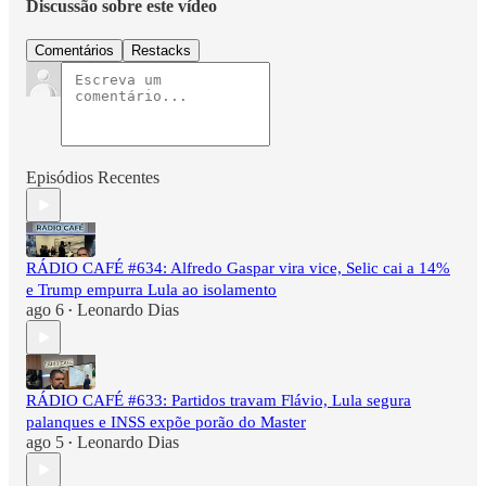
Discussão sobre este vídeo
Comentários
Restacks
Episódios Recentes
RÁDIO CAFÉ #634: Alfredo Gaspar vira vice, Selic cai a 14%
e Trump empurra Lula ao isolamento
ago 6
Leonardo Dias
•
RÁDIO CAFÉ #633: Partidos travam Flávio, Lula segura
palanques e INSS expõe porão do Master
ago 5
Leonardo Dias
•