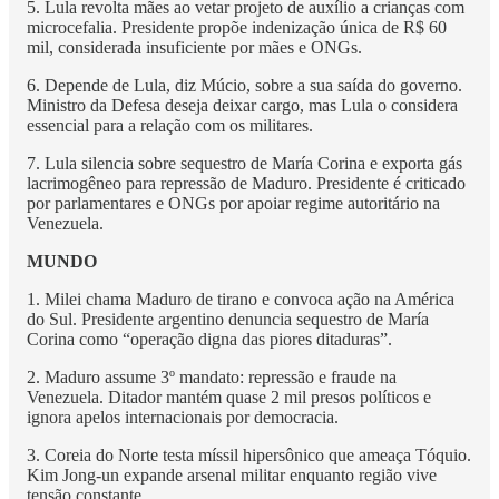
5. Lula revolta mães ao vetar projeto de auxílio a crianças com
microcefalia. Presidente propõe indenização única de R$ 60
mil, considerada insuficiente por mães e ONGs.
6. Depende de Lula, diz Múcio, sobre a sua saída do governo.
Ministro da Defesa deseja deixar cargo, mas Lula o considera
essencial para a relação com os militares.
7. Lula silencia sobre sequestro de María Corina e exporta gás
lacrimogêneo para repressão de Maduro. Presidente é criticado
por parlamentares e ONGs por apoiar regime autoritário na
Venezuela.
MUNDO
1. Milei chama Maduro de tirano e convoca ação na América
do Sul. Presidente argentino denuncia sequestro de María
Corina como “operação digna das piores ditaduras”.
2. Maduro assume 3º mandato: repressão e fraude na
Venezuela. Ditador mantém quase 2 mil presos políticos e
ignora apelos internacionais por democracia.
3. Coreia do Norte testa míssil hipersônico que ameaça Tóquio.
Kim Jong-un expande arsenal militar enquanto região vive
tensão constante.