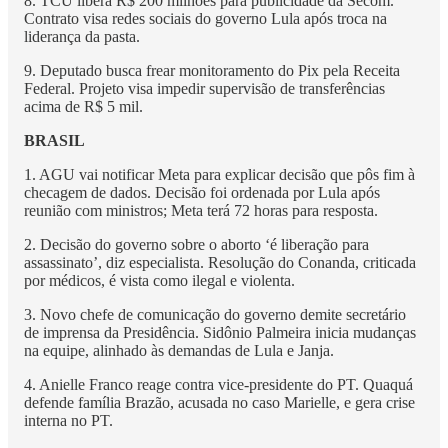
8. TCU libera R$ 200 milhões para publicidade da Secom.
Contrato visa redes sociais do governo Lula após troca na
liderança da pasta.
9. Deputado busca frear monitoramento do Pix pela Receita
Federal. Projeto visa impedir supervisão de transferências
acima de R$ 5 mil.
BRASIL
1. AGU vai notificar Meta para explicar decisão que pôs fim à
checagem de dados. Decisão foi ordenada por Lula após
reunião com ministros; Meta terá 72 horas para resposta.
2. Decisão do governo sobre o aborto ‘é liberação para
assassinato’, diz especialista. Resolução do Conanda, criticada
por médicos, é vista como ilegal e violenta.
3. Novo chefe de comunicação do governo demite secretário
de imprensa da Presidência. Sidônio Palmeira inicia mudanças
na equipe, alinhado às demandas de Lula e Janja.
4. Anielle Franco reage contra vice-presidente do PT. Quaquá
defende família Brazão, acusada no caso Marielle, e gera crise
interna no PT.