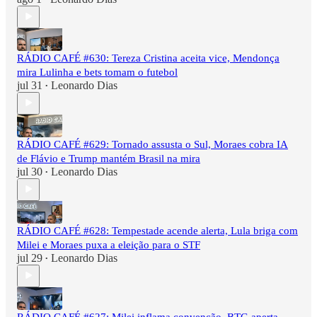
RÁDIO CAFÉ #630: Tereza Cristina aceita vice, Mendonça
mira Lulinha e bets tomam o futebol
jul 31
Leonardo Dias
•
RÁDIO CAFÉ #629: Tornado assusta o Sul, Moraes cobra IA
de Flávio e Trump mantém Brasil na mira
jul 30
Leonardo Dias
•
RÁDIO CAFÉ #628: Tempestade acende alerta, Lula briga com
Milei e Moraes puxa a eleição para o STF
jul 29
Leonardo Dias
•
RÁDIO CAFÉ #627: Milei inflama convenção, BTG aperta