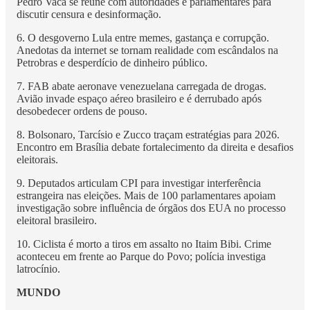
Pedro Vaca se reúne com autoridades e parlamentares para
discutir censura e desinformação.
6. O desgoverno Lula entre memes, gastança e corrupção.
Anedotas da internet se tornam realidade com escândalos na
Petrobras e desperdício de dinheiro público.
7. FAB abate aeronave venezuelana carregada de drogas.
Avião invade espaço aéreo brasileiro e é derrubado após
desobedecer ordens de pouso.
8. Bolsonaro, Tarcísio e Zucco traçam estratégias para 2026.
Encontro em Brasília debate fortalecimento da direita e desafios
eleitorais.
9. Deputados articulam CPI para investigar interferência
estrangeira nas eleições. Mais de 100 parlamentares apoiam
investigação sobre influência de órgãos dos EUA no processo
eleitoral brasileiro.
10. Ciclista é morto a tiros em assalto no Itaim Bibi. Crime
aconteceu em frente ao Parque do Povo; polícia investiga
latrocínio.
MUNDO