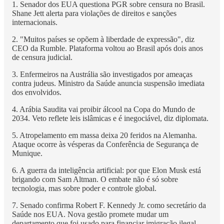
1. Senador dos EUA questiona PGR sobre censura no Brasil.
Shane Jett alerta para violações de direitos e sanções
internacionais.
2. "Muitos países se opõem à liberdade de expressão", diz
CEO da Rumble. Plataforma voltou ao Brasil após dois anos
de censura judicial.
3. Enfermeiros na Austrália são investigados por ameaças
contra judeus. Ministro da Saúde anuncia suspensão imediata
dos envolvidos.
4. Arábia Saudita vai proibir álcool na Copa do Mundo de
2034. Veto reflete leis islâmicas e é inegociável, diz diplomata.
5. Atropelamento em massa deixa 20 feridos na Alemanha.
Ataque ocorre às vésperas da Conferência de Segurança de
Munique.
6. A guerra da inteligência artificial: por que Elon Musk está
brigando com Sam Altman. O embate não é só sobre
tecnologia, mas sobre poder e controle global.
7. Senado confirma Robert F. Kennedy Jr. como secretário da
Saúde nos EUA. Nova gestão promete mudar um
departamento que foi usado para financiar imigração ilegal.