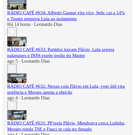
RÁDIO CAFÉ #634: Alfredo Gaspar vira vice, Selic cai a 14%
e Trump empurra Lula ao isolamento
Há 14 horas
Leonardo Dias
•
RÁDIO CAFÉ #633: Partidos travam Flávio, Lula segura
palanques e INSS expõe porão do Master
ago 5
Leonardo Dias
•
RÁDIO CAFÉ #632: Nexus cola Flávio em Lula, voto útil vira
urgência e Moraes aperta a eleição
ago 4
Leonardo Dias
•
RÁDIO CAFÉ #631: PP isola Flávio, Mendonça cerca Lulinha,
Moraes ronda TSE e Fauci se cala no Senado
ago 1
Leonardo Dias
•