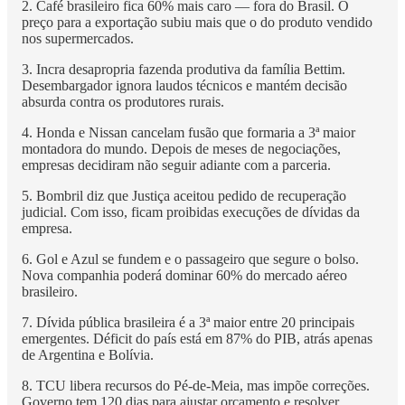
2. Café brasileiro fica 60% mais caro — fora do Brasil. O
preço para a exportação subiu mais que o do produto vendido
nos supermercados.
3. Incra desapropria fazenda produtiva da família Bettim.
Desembargador ignora laudos técnicos e mantém decisão
absurda contra os produtores rurais.
4. Honda e Nissan cancelam fusão que formaria a 3ª maior
montadora do mundo. Depois de meses de negociações,
empresas decidiram não seguir adiante com a parceria.
5. Bombril diz que Justiça aceitou pedido de recuperação
judicial. Com isso, ficam proibidas execuções de dívidas da
empresa.
6. Gol e Azul se fundem e o passageiro que segure o bolso.
Nova companhia poderá dominar 60% do mercado aéreo
brasileiro.
7. Dívida pública brasileira é a 3ª maior entre 20 principais
emergentes. Déficit do país está em 87% do PIB, atrás apenas
de Argentina e Bolívia.
8. TCU libera recursos do Pé-de-Meia, mas impõe correções.
Governo tem 120 dias para ajustar orçamento e resolver