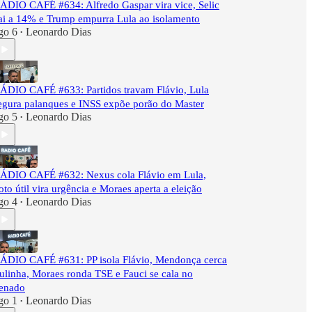
ÁDIO CAFÉ #634: Alfredo Gaspar vira vice, Selic
ai a 14% e Trump empurra Lula ao isolamento
go 6
Leonardo Dias
•
ÁDIO CAFÉ #633: Partidos travam Flávio, Lula
egura palanques e INSS expõe porão do Master
go 5
Leonardo Dias
•
ÁDIO CAFÉ #632: Nexus cola Flávio em Lula,
oto útil vira urgência e Moraes aperta a eleição
go 4
Leonardo Dias
•
ÁDIO CAFÉ #631: PP isola Flávio, Mendonça cerca
ulinha, Moraes ronda TSE e Fauci se cala no
enado
go 1
Leonardo Dias
•