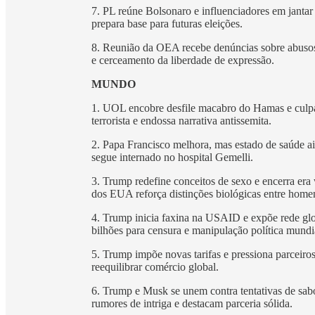
7. PL reúne Bolsonaro e influenciadores em jantar
prepara base para futuras eleições.
8. Reunião da OEA recebe denúncias sobre abusos 
e cerceamento da liberdade de expressão.
MUNDO
1. UOL encobre desfile macabro do Hamas e culpa I
terrorista e endossa narrativa antissemita.
2. Papa Francisco melhora, mas estado de saúde ai
segue internado no hospital Gemelli.
3. Trump redefine conceitos de sexo e encerra er
dos EUA reforça distinções biológicas entre home
4. Trump inicia faxina na USAID e expõe rede glob
bilhões para censura e manipulação política mundi
5. Trump impõe novas tarifas e pressiona parceiro
reequilibrar comércio global.
6. Trump e Musk se unem contra tentativas de sab
rumores de intriga e destacam parceria sólida.