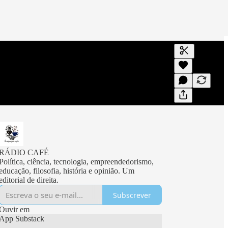
Gerar transc
Uma transcri
visualizaçõe
RÁDIO CAFÉ
Política, ciência, tecnologia, empreendedorismo,
educação, filosofia, história e opinião. Um
editorial de direita.
Subscrever
Ouvir em
App Substack