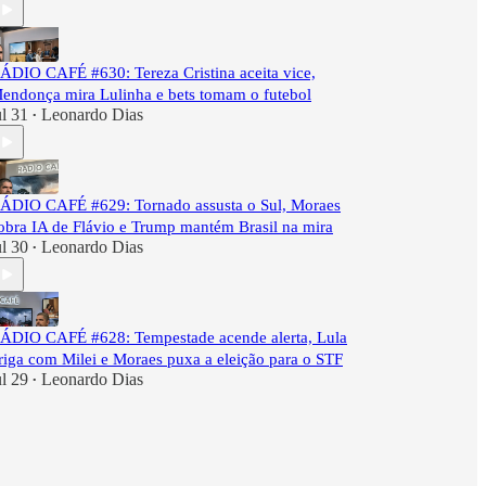
ÁDIO CAFÉ #630: Tereza Cristina aceita vice,
endonça mira Lulinha e bets tomam o futebol
ul 31
Leonardo Dias
•
ÁDIO CAFÉ #629: Tornado assusta o Sul, Moraes
obra IA de Flávio e Trump mantém Brasil na mira
ul 30
Leonardo Dias
•
ÁDIO CAFÉ #628: Tempestade acende alerta, Lula
riga com Milei e Moraes puxa a eleição para o STF
ul 29
Leonardo Dias
•