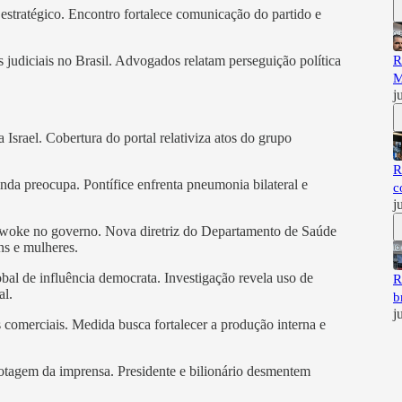
 estratégico. Encontro fortalece comunicação do partido e
judiciais no Brasil. Advogados relatam perseguição política
R
M
j
srael. Cobertura do portal relativiza atos do grupo
R
nda preocupa. Pontífice enfrenta pneumonia bilateral e
c
j
a woke no governo. Nova diretriz do Departamento de Saúde
ns e mulheres.
al de influência democrata. Investigação revela uso de
R
al.
b
j
s comerciais. Medida busca fortalecer a produção interna e
otagem da imprensa. Presidente e bilionário desmentem