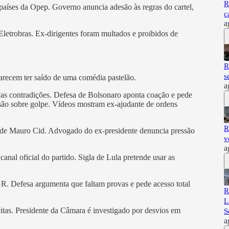
R
 países da Opep. Governo anuncia adesão às regras do cartel,
c
a
Eletrobras. Ex-dirigentes foram multados e proibidos de
R
s
arecem ter saído de uma comédia pastelão.
a
s contradições. Defesa de Bolsonaro aponta coação e pede
rsão sobre golpe. Vídeos mostram ex-ajudante de ordens
R
 de Mauro Cid. Advogado do ex-presidente denuncia pressão
v
a
anal oficial do partido. Sigla de Lula pretende usar as
R. Defesa argumenta que faltam provas e pede acesso total
R
L
itas. Presidente da Câmara é investigado por desvios em
S
a