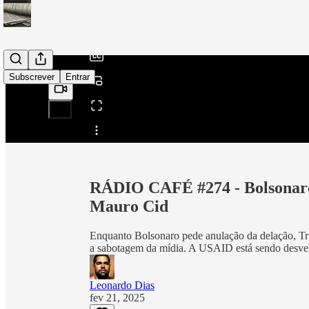
/
Subscrever
Entrar
Partilhar a partir de0:00
RÁDIO CAFÉ #274 - Bolsonaro
Mauro Cid
Enquanto Bolsonaro pede anulação da delação, T
a sabotagem da mídia. A USAID está sendo desvela
Leonardo Dias
fev 21, 2025