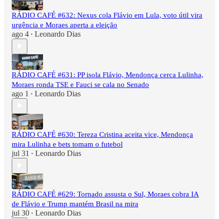
RÁDIO CAFÉ #632: Nexus cola Flávio em Lula, voto útil vira
urgência e Moraes aperta a eleição
ago 4
Leonardo Dias
•
RÁDIO CAFÉ #631: PP isola Flávio, Mendonça cerca Lulinha,
Moraes ronda TSE e Fauci se cala no Senado
ago 1
Leonardo Dias
•
RÁDIO CAFÉ #630: Tereza Cristina aceita vice, Mendonça
mira Lulinha e bets tomam o futebol
jul 31
Leonardo Dias
•
RÁDIO CAFÉ #629: Tornado assusta o Sul, Moraes cobra IA
de Flávio e Trump mantém Brasil na mira
jul 30
Leonardo Dias
•