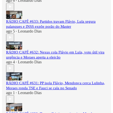
ago 6
Leonardo Dias
•
RÁDIO CAFÉ #633: Partidos travam Flávio, Lula segura
palanques e INSS expõe porão do Master
ago 5
Leonardo Dias
•
RÁDIO CAFÉ #632: Nexus cola Flávio em Lula, voto útil vira
urgência e Moraes aperta a eleição
ago 4
Leonardo Dias
•
RÁDIO CAFÉ #631: PP isola Flávio, Mendonça cerca Lulinha,
Moraes ronda TSE e Fauci se cala no Senado
ago 1
Leonardo Dias
•