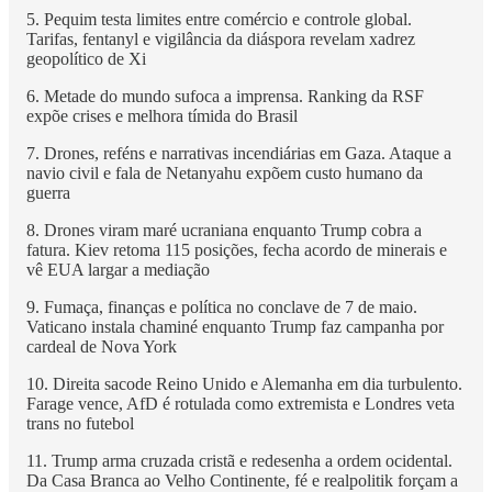
5. Pequim testa limites entre comércio e controle global.
Tarifas, fentanyl e vigilância da diáspora revelam xadrez
geopolítico de Xi
6. Metade do mundo sufoca a imprensa. Ranking da RSF
expõe crises e melhora tímida do Brasil
7. Drones, reféns e narrativas incendiárias em Gaza. Ataque a
navio civil e fala de Netanyahu expõem custo humano da
guerra
8. Drones viram maré ucraniana enquanto Trump cobra a
fatura. Kiev retoma 115 posições, fecha acordo de minerais e
vê EUA largar a mediação
9. Fumaça, finanças e política no conclave de 7 de maio.
Vaticano instala chaminé enquanto Trump faz campanha por
cardeal de Nova York
10. Direita sacode Reino Unido e Alemanha em dia turbulento.
Farage vence, AfD é rotulada como extremista e Londres veta
trans no futebol
11. Trump arma cruzada cristã e redesenha a ordem ocidental.
Da Casa Branca ao Velho Continente, fé e realpolitik forçam a