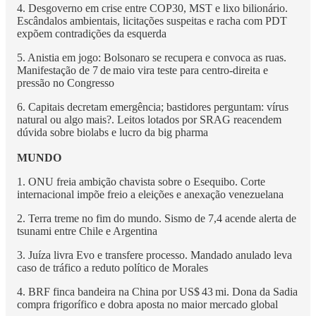
4. Desgoverno em crise entre COP30, MST e lixo bilionário.
Escândalos ambientais, licitações suspeitas e racha com PDT
expõem contradições da esquerda
5. Anistia em jogo: Bolsonaro se recupera e convoca as ruas.
Manifestação de 7 de maio vira teste para centro‑direita e
pressão no Congresso
6. Capitais decretam emergência; bastidores perguntam: vírus
natural ou algo mais?. Leitos lotados por SRAG reacendem
dúvida sobre biolabs e lucro da big pharma
MUNDO
1. ONU freia ambição chavista sobre o Esequibo. Corte
internacional impõe freio a eleições e anexação venezuelana
2. Terra treme no fim do mundo. Sismo de 7,4 acende alerta de
tsunami entre Chile e Argentina
3. Juíza livra Evo e transfere processo. Mandado anulado leva
caso de tráfico a reduto político de Morales
4. BRF finca bandeira na China por US$ 43 mi. Dona da Sadia
compra frigorífico e dobra aposta no maior mercado global