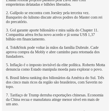
empreiteiras delatadas e bilhões liberados.
2. Galípolo se encontra com Joesley pela terceira vez.
Banqueiro do lulismo discute ativos podres do Master com rei
do precatório.
3. Gol garante aporte bilionário e mira saída do Chapter 11.
Companhia aérea fecha novo acordo e já soma US$ 1,37
bilhão em financiamento.
4. Tok&Stok pode voltar às mãos da família Dubrule. Cade
aprova compra da Mobly e abre caminho para retomada dos
fundadores.
5. Inflação é o imposto invisível da elite política. Roberto Motta
denuncia como Estado manipula moeda para explorar o povo.
6. Brasil lidera ranking dos bilionários da América do Sul. Três
dos cinco mais ricos da região são brasileiros, com Saverin no
topo.
7. Tarifaço de Trump derruba exportações chinesas. Economia
da China recua e manufatura atinge menor nível em mais de
um ano.