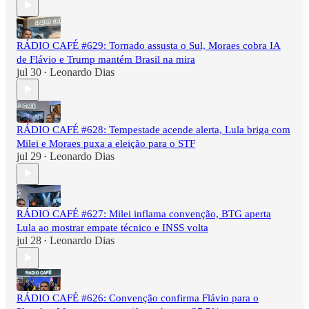
RÁDIO CAFÉ #629: Tornado assusta o Sul, Moraes cobra IA
de Flávio e Trump mantém Brasil na mira
jul 30
Leonardo Dias
•
RÁDIO CAFÉ #628: Tempestade acende alerta, Lula briga com
Milei e Moraes puxa a eleição para o STF
jul 29
Leonardo Dias
•
RÁDIO CAFÉ #627: Milei inflama convenção, BTG aperta
Lula ao mostrar empate técnico e INSS volta
jul 28
Leonardo Dias
•
RÁDIO CAFÉ #626: Convenção confirma Flávio para o