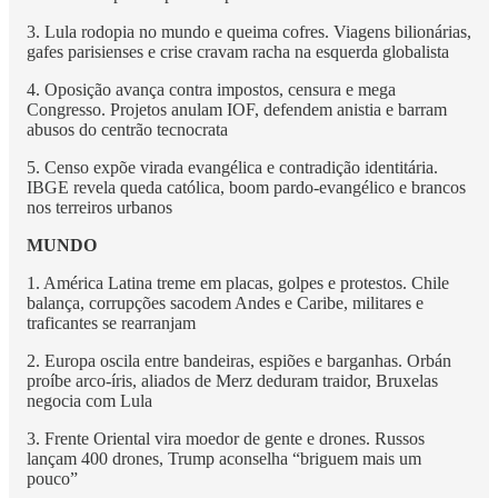
3. Lula rodopia no mundo e queima cofres. Viagens bilionárias,
gafes parisienses e crise cravam racha na esquerda globalista
4. Oposição avança contra impostos, censura e mega
Congresso. Projetos anulam IOF, defendem anistia e barram
abusos do centrão tecnocrata
5. Censo expõe virada evangélica e contradição identitária.
IBGE revela queda católica, boom pardo-evangélico e brancos
nos terreiros urbanos
MUNDO
1. América Latina treme em placas, golpes e protestos. Chile
balança, corrupções sacodem Andes e Caribe, militares e
traficantes se rearranjam
2. Europa oscila entre bandeiras, espiões e barganhas. Orbán
proíbe arco-íris, aliados de Merz deduram traidor, Bruxelas
negocia com Lula
3. Frente Oriental vira moedor de gente e drones. Russos
lançam 400 drones, Trump aconselha “briguem mais um
pouco”