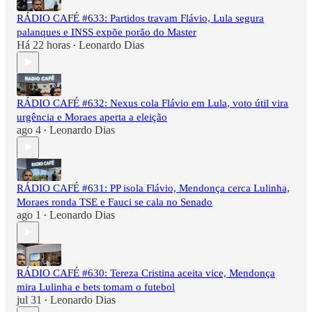
RÁDIO CAFÉ #633: Partidos travam Flávio, Lula segura
palanques e INSS expõe porão do Master
Há 22 horas
Leonardo Dias
•
RÁDIO CAFÉ #632: Nexus cola Flávio em Lula, voto útil vira
urgência e Moraes aperta a eleição
ago 4
Leonardo Dias
•
RÁDIO CAFÉ #631: PP isola Flávio, Mendonça cerca Lulinha,
Moraes ronda TSE e Fauci se cala no Senado
ago 1
Leonardo Dias
•
RÁDIO CAFÉ #630: Tereza Cristina aceita vice, Mendonça
mira Lulinha e bets tomam o futebol
jul 31
Leonardo Dias
•