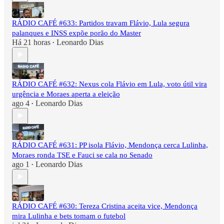
RÁDIO CAFÉ #633: Partidos travam Flávio, Lula segura
palanques e INSS expõe porão do Master
Há 21 horas
Leonardo Dias
•
RÁDIO CAFÉ #632: Nexus cola Flávio em Lula, voto útil vira
urgência e Moraes aperta a eleição
ago 4
Leonardo Dias
•
RÁDIO CAFÉ #631: PP isola Flávio, Mendonça cerca Lulinha,
Moraes ronda TSE e Fauci se cala no Senado
ago 1
Leonardo Dias
•
RÁDIO CAFÉ #630: Tereza Cristina aceita vice, Mendonça
mira Lulinha e bets tomam o futebol