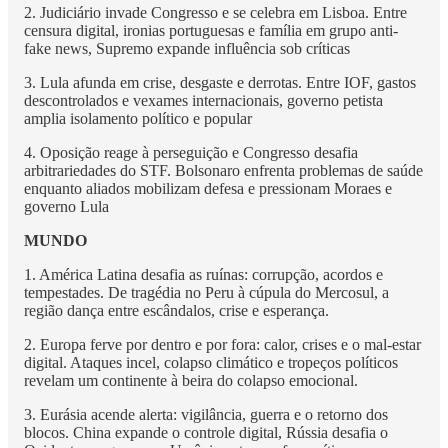
2. Judiciário invade Congresso e se celebra em Lisboa. Entre
censura digital, ironias portuguesas e família em grupo anti-
fake news, Supremo expande influência sob críticas
3. Lula afunda em crise, desgaste e derrotas. Entre IOF, gastos
descontrolados e vexames internacionais, governo petista
amplia isolamento político e popular
4. Oposição reage à perseguição e Congresso desafia
arbitrariedades do STF. Bolsonaro enfrenta problemas de saúde
enquanto aliados mobilizam defesa e pressionam Moraes e
governo Lula
MUNDO
1. América Latina desafia as ruínas: corrupção, acordos e
tempestades. De tragédia no Peru à cúpula do Mercosul, a
região dança entre escândalos, crise e esperança.
2. Europa ferve por dentro e por fora: calor, crises e o mal-estar
digital. Ataques incel, colapso climático e tropeços políticos
revelam um continente à beira do colapso emocional.
3. Eurásia acende alerta: vigilância, guerra e o retorno dos
blocos. China expande o controle digital, Rússia desafia o