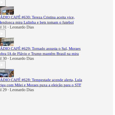
ÁDIO CAFÉ #630: Tereza Cristina aceita vice,
endonça mira Lulinha e bets tomam o futebol
ul 31
Leonardo Dias
•
ÁDIO CAFÉ #629: Tornado assusta o Sul, Moraes
obra IA de Flávio e Trump mantém Brasil na mira
ul 30
Leonardo Dias
•
ÁDIO CAFÉ #628: Tempestade acende alerta, Lula
riga com Milei e Moraes puxa a eleição para o STF
ul 29
Leonardo Dias
•