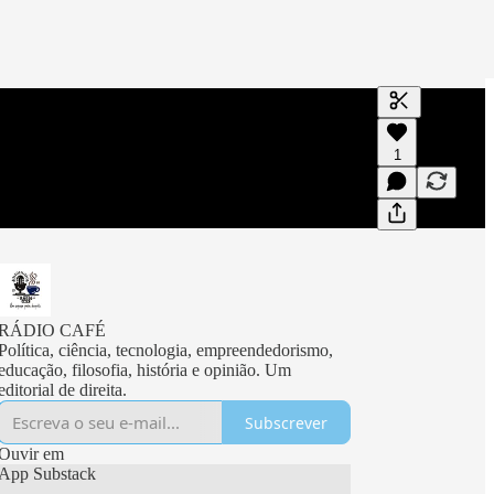
Gerar transc
1
Uma transcri
visualizaçõe
RÁDIO CAFÉ
Política, ciência, tecnologia, empreendedorismo,
educação, filosofia, história e opinião. Um
editorial de direita.
Subscrever
Ouvir em
App Substack