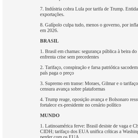
7. Indústria cobra Lula por tarifa de Trump. Entid
exportações.
8. Galípolo culpa tudo, menos o governo, por inf
em 2026.
BRASIL
1. Brasil em chamas: segurança pública à beira d
enfrenta crise sem precedentes
2. Tarifaço, conspiração e farsa patriótica sacodem
país paga o preço
3. Supremo em transe: Moraes, Gilmar e o tarifaç
censura avança sobre plataformas
4. Trump reage, oposição avança e Bolsonaro res
fortalece ex-presidente no cenário político
MUNDO
1. Latinoamérica ferve: Brasil desiste de vaga e 
CIDH; tarifaço dos EUA unifica críticas a Washin
perder com os EUA.