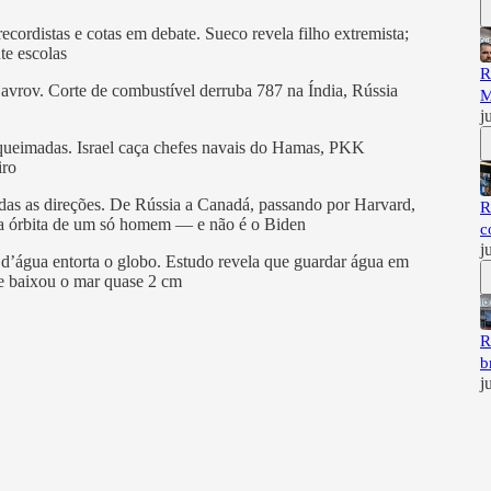
ecordistas e cotas em debate. Sueco revela filho extremista;
te escolas
R
 Lavrov. Corte de combustível derruba 787 na Índia, Rússia
M
j
s queimadas. Israel caça chefes navais do Hamas, PKK
iro
odas as direções. De Rússia a Canadá, passando por Harvard,
R
na órbita de um só homem — e não é o Biden
c
j
d’água entorta o globo. Estudo revela que guardar água em
e baixou o mar quase 2 cm
R
b
j