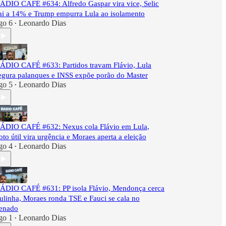
ÁDIO CAFÉ #634: Alfredo Gaspar vira vice, Selic
ai a 14% e Trump empurra Lula ao isolamento
go 6
Leonardo Dias
•
ÁDIO CAFÉ #633: Partidos travam Flávio, Lula
egura palanques e INSS expõe porão do Master
go 5
Leonardo Dias
•
ÁDIO CAFÉ #632: Nexus cola Flávio em Lula,
oto útil vira urgência e Moraes aperta a eleição
go 4
Leonardo Dias
•
ÁDIO CAFÉ #631: PP isola Flávio, Mendonça cerca
ulinha, Moraes ronda TSE e Fauci se cala no
enado
go 1
Leonardo Dias
•