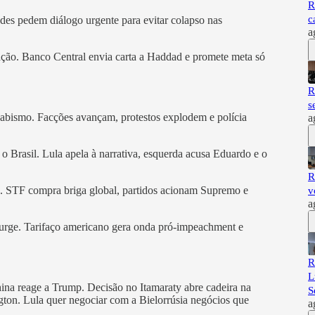
R
c
ades pedem diálogo urgente para evitar colapso nas
a
lação. Banco Central envia carta a Haddad e promete meta só
R
s
o abismo. Facções avançam, protestos explodem e polícia
a
 o Brasil. Lula apela à narrativa, esquerda acusa Eduardo e o
R
o. STF compra briga global, partidos acionam Supremo e
v
a
surge. Tarifaço americano gera onda pró-impeachment e
R
L
China reage a Trump. Decisão no Itamaraty abre cadeira na
S
gton. Lula quer negociar com a Bielorrúsia negócios que
a