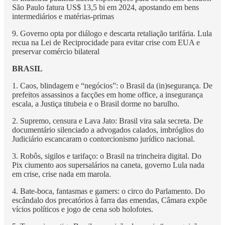
São Paulo fatura US$ 13,5 bi em 2024, apostando em bens
intermediários e matérias-primas
9. Governo opta por diálogo e descarta retaliação tarifária. Lula
recua na Lei de Reciprocidade para evitar crise com EUA e
preservar comércio bilateral
BRASIL
1. Caos, blindagem e “negócios”: o Brasil da (in)segurança. De
prefeitos assassinos a facções em home office, a insegurança
escala, a Justiça titubeia e o Brasil dorme no barulho.
2. Supremo, censura e Lava Jato: Brasil vira sala secreta. De
documentário silenciado a advogados calados, imbróglios do
Judiciário escancaram o contorcionismo jurídico nacional.
3. Robôs, sigilos e tarifaço: o Brasil na trincheira digital. Do
Pix ciumento aos supersalários na caneta, governo Lula nada
em crise, crise nada em marola.
4. Bate-boca, fantasmas e gamers: o circo do Parlamento. Do
escândalo dos precatórios à farra das emendas, Câmara expõe
vícios políticos e jogo de cena sob holofotes.