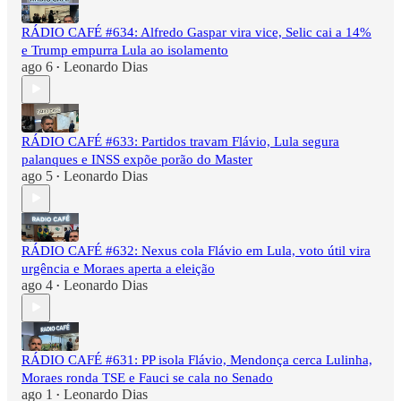
RÁDIO CAFÉ #634: Alfredo Gaspar vira vice, Selic cai a 14%
e Trump empurra Lula ao isolamento
ago 6
Leonardo Dias
•
RÁDIO CAFÉ #633: Partidos travam Flávio, Lula segura
palanques e INSS expõe porão do Master
ago 5
Leonardo Dias
•
RÁDIO CAFÉ #632: Nexus cola Flávio em Lula, voto útil vira
urgência e Moraes aperta a eleição
ago 4
Leonardo Dias
•
RÁDIO CAFÉ #631: PP isola Flávio, Mendonça cerca Lulinha,
Moraes ronda TSE e Fauci se cala no Senado
ago 1
Leonardo Dias
•