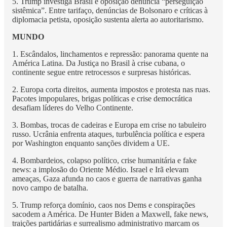
5. Trump investiga Brasil e oposição denuncia “perseguição
sistêmica”. Entre tarifaço, denúncias de Bolsonaro e críticas à
diplomacia petista, oposição sustenta alerta ao autoritarismo.
MUNDO
1. Escândalos, linchamentos e repressão: panorama quente na
América Latina. Da Justiça no Brasil à crise cubana, o
continente segue entre retrocessos e surpresas históricas.
2. Europa corta direitos, aumenta impostos e protesta nas ruas.
Pacotes impopulares, brigas políticas e crise democrática
desafiam líderes do Velho Continente.
3. Bombas, trocas de cadeiras e Europa em crise no tabuleiro
russo. Ucrânia enfrenta ataques, turbulência política e espera
por Washington enquanto sanções dividem a UE.
4. Bombardeios, colapso político, crise humanitária e fake
news: a implosão do Oriente Médio. Israel e Irã elevam
ameaças, Gaza afunda no caos e guerra de narrativas ganha
novo campo de batalha.
5. Trump reforça domínio, caos nos Dems e conspirações
sacodem a América. De Hunter Biden a Maxwell, fake news,
traições partidárias e surrealismo administrativo marcam os