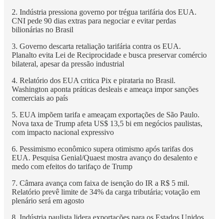
2. Indústria pressiona governo por trégua tarifária dos EUA.
CNI pede 90 dias extras para negociar e evitar perdas
bilionárias no Brasil
3. Governo descarta retaliação tarifária contra os EUA.
Planalto evita Lei de Reciprocidade e busca preservar comércio
bilateral, apesar da pressão industrial
4. Relatório dos EUA critica Pix e pirataria no Brasil.
Washington aponta práticas desleais e ameaça impor sanções
comerciais ao país
5. EUA impõem tarifa e ameaçam exportações de São Paulo.
Nova taxa de Trump afeta US$ 13,5 bi em negócios paulistas,
com impacto nacional expressivo
6. Pessimismo econômico supera otimismo após tarifas dos
EUA. Pesquisa Genial/Quaest mostra avanço do desalento e
medo com efeitos do tarifaço de Trump
7. Câmara avança com faixa de isenção do IR a R$ 5 mil.
Relatório prevê limite de 34% da carga tributária; votação em
plenário será em agosto
8. Indústria paulista lidera exportações para os Estados Unidos.