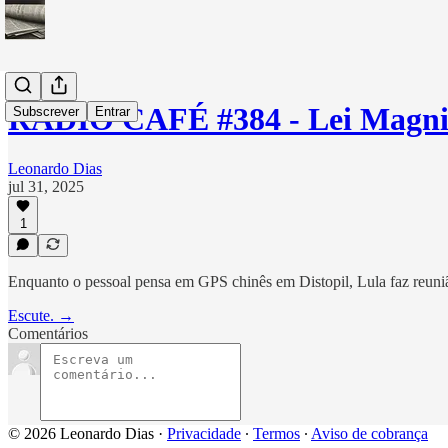
RÁDIO CAFÉ #384 - Lei Magnit
Subscrever
Entrar
Leonardo Dias
jul 31, 2025
1
Enquanto o pessoal pensa em GPS chinês em Distopil, Lula faz reunião 
Escute. →
Comentários
© 2026 Leonardo Dias
·
Privacidade
∙
Termos
∙
Aviso de cobrança