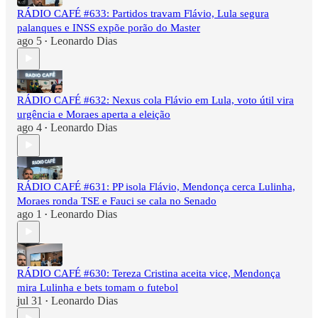
RÁDIO CAFÉ #633: Partidos travam Flávio, Lula segura
palanques e INSS expõe porão do Master
ago 5
Leonardo Dias
•
RÁDIO CAFÉ #632: Nexus cola Flávio em Lula, voto útil vira
urgência e Moraes aperta a eleição
ago 4
Leonardo Dias
•
RÁDIO CAFÉ #631: PP isola Flávio, Mendonça cerca Lulinha,
Moraes ronda TSE e Fauci se cala no Senado
ago 1
Leonardo Dias
•
RÁDIO CAFÉ #630: Tereza Cristina aceita vice, Mendonça
mira Lulinha e bets tomam o futebol
jul 31
Leonardo Dias
•