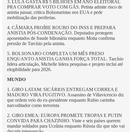
3. LULA GASTA R$ 5 BILHÕES EM ANO ELEITORAL
PRA COMPRAR VOTO COM GÁS. Petista admite risco de
anistia passar, critica Bolsonaristas nos EUA e pede
mobilização das periferias.
4. CÂMARA PROÍBE ROUBO DO INSS E PREPARA
ANISTIA PÓS-CONDENAÇÃO. Deputados protegem
aposentados de fraude bilionária enquanto Motta confirma
pressão de Tarcísio pela anistia.
5. BOLSONARO COMPLETA UM MÊS PRESO
ENQUANTO ANISTIA GANHA FORÇA TOTAL. Tarcísio
lidera articulação, Michelle lidera pesquisas e projeto inclui até
elegibilidade para 2026.
MUNDO
1. GIRO LATAM: SICÁRIOS ENTREGAM CORREA E
MADURO VIRA FUGITIVO. Assassino de Villavicencio diz
que ordem veio do ex-presidente enquanto Rubio carimba
narcoditador como terrorista
2. GIRO EMEA: EUROPA PROMETE TROPAS E PUTIN
CONVIDA PARA CHAZINHO. Vinte e seis países querem
mandar soldados para Ucrânia enquanto Rússia diz que não vai
discutir intervenção