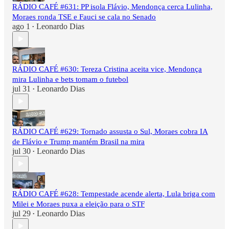
RÁDIO CAFÉ #631: PP isola Flávio, Mendonça cerca Lulinha,
Moraes ronda TSE e Fauci se cala no Senado
ago 1
Leonardo Dias
•
RÁDIO CAFÉ #630: Tereza Cristina aceita vice, Mendonça
mira Lulinha e bets tomam o futebol
jul 31
Leonardo Dias
•
RÁDIO CAFÉ #629: Tornado assusta o Sul, Moraes cobra IA
de Flávio e Trump mantém Brasil na mira
jul 30
Leonardo Dias
•
RÁDIO CAFÉ #628: Tempestade acende alerta, Lula briga com
Milei e Moraes puxa a eleição para o STF
jul 29
Leonardo Dias
•