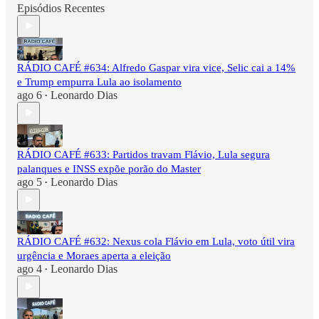
Episódios Recentes
RÁDIO CAFÉ #634: Alfredo Gaspar vira vice, Selic cai a 14%
e Trump empurra Lula ao isolamento
ago 6
Leonardo Dias
•
RÁDIO CAFÉ #633: Partidos travam Flávio, Lula segura
palanques e INSS expõe porão do Master
ago 5
Leonardo Dias
•
RÁDIO CAFÉ #632: Nexus cola Flávio em Lula, voto útil vira
urgência e Moraes aperta a eleição
ago 4
Leonardo Dias
•