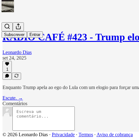
RÁDIO CAFÉ #423 - Trump elo
Subscrever
Entrar
Leonardo Dias
set 24, 2025
1
Enquanto Trump apela ao ego do Lula com um elogio para forçar uma co
Escute. →
Comentários
© 2026 Leonardo Dias
·
Privacidade
∙
Termos
∙
Aviso de cobrança