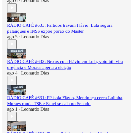
ago 6
Leonardo Dias
•
RÁDIO CAFÉ #633: Partidos travam Flávio, Lula segura
palanques e INSS expõe porão do Master
ago 5
Leonardo Dias
•
RÁDIO CAFÉ #632: Nexus cola Flávio em Lula, voto útil vira
urgência e Moraes aperta a eleição
ago 4
Leonardo Dias
•
RÁDIO CAFÉ #631: PP isola Flávio, Mendonça cerca Lulinha,
Moraes ronda TSE e Fauci se cala no Senado
ago 1
Leonardo Dias
•