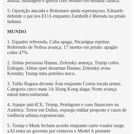
anistia, blindagem e guerra com Senado em semana caótica.
5. Oposição atacada e Bolsonaro ainda esperançoso. Eduardo
defende o pai nos EUA enquanto Zambelli é liberada na prisão
italiana.
MUNDO
1. Equador referenda, Cuba apaga, Nicarágua reprime.
Referendo de Noboa avança; 17 mortos em prisão; apagão
cobre 47%.
2. Abbas pressiona Hamas, Zelensky ameaça, Trump cobra
Erdogan. Abbas quer desarmar Hamas; Zelensky avisa
Kremlin; Trump mira petróleo turco.
3. Tufão Ragasa devasta Ásia enquanto Coreia escala armas.
Categoria cinco mata 14; Hong Kong alaga; Norte avança
míssil intercontinental.
4. Ataque anti-ICE, Trump, Pentágono e caos financeiro na
América. Terror em Dallas, expurgo militar proposto e casos de
violência urbana exponenciais.
5. Trump e Musk fecham acordo enquanto carro voador surge.
xAI entra no governo por centavos e Model A promete