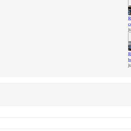
R
c
j
R
b
j