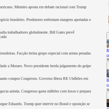
mericano. Ministro aposta em debate racional com Trump
gócio brasileiro. Produtores enfrentam margens apertadas e
esafia trabalhadores globalmente. Bill Gates prevê
cada
R
brasileiras. Facção treina grupo especial com armas pesadas
c
H
edade a Moraes. Novo presidente herda julgamento do golpe
uanto compra Congresso. Governo libera R$ 3 bilhões em
R
c
a
ocia anistia. Congresso gasta milhões com luxos e prepara
egue Eduardo. Trump quer intervir no Brasil e oposição se