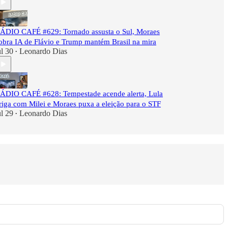
ÁDIO CAFÉ #629: Tornado assusta o Sul, Moraes
obra IA de Flávio e Trump mantém Brasil na mira
ul 30
Leonardo Dias
•
ÁDIO CAFÉ #628: Tempestade acende alerta, Lula
riga com Milei e Moraes puxa a eleição para o STF
ul 29
Leonardo Dias
•