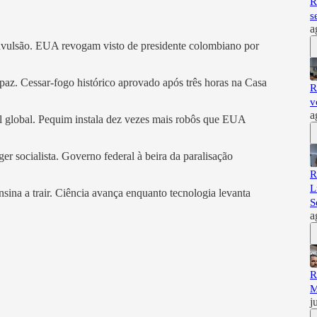
R
s
a
onvulsão. EUA revogam visto de presidente colombiano por
paz. Cessar-fogo histórico aprovado após três horas na Casa
R
v
a
al global. Pequim instala dez vezes mais robôs que EUA
 socialista. Governo federal à beira da paralisação
R
L
sina a trair. Ciência avança enquanto tecnologia levanta
S
a
R
M
j