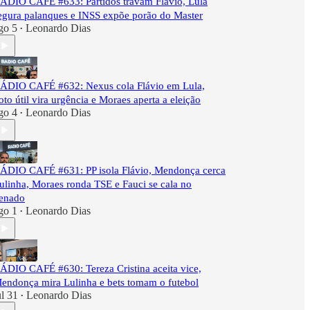
ÁDIO CAFÉ #633: Partidos travam Flávio, Lula
egura palanques e INSS expõe porão do Master
go 5
Leonardo Dias
•
ÁDIO CAFÉ #632: Nexus cola Flávio em Lula,
oto útil vira urgência e Moraes aperta a eleição
go 4
Leonardo Dias
•
ÁDIO CAFÉ #631: PP isola Flávio, Mendonça cerca
ulinha, Moraes ronda TSE e Fauci se cala no
enado
go 1
Leonardo Dias
•
ÁDIO CAFÉ #630: Tereza Cristina aceita vice,
endonça mira Lulinha e bets tomam o futebol
ul 31
Leonardo Dias
•