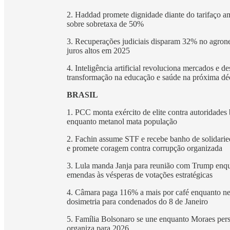
2. Haddad promete dignidade diante do tarifaço a
sobre sobretaxa de 50%
3. Recuperações judiciais disparam 32% no agrone
juros altos em 2025
4. Inteligência artificial revoluciona mercados e d
transformação na educação e saúde na próxima dé
BRASIL
1. PCC monta exército de elite contra autoridades 
enquanto metanol mata população
2. Fachin assume STF e recebe banho de solidari
e promete coragem contra corrupção organizada
3. Lula manda Janja para reunião com Trump enq
emendas às vésperas de votações estratégicas
4. Câmara paga 116% a mais por café enquanto neg
dosimetria para condenados do 8 de Janeiro
5. Família Bolsonaro se une enquanto Moraes pers
organiza para 2026