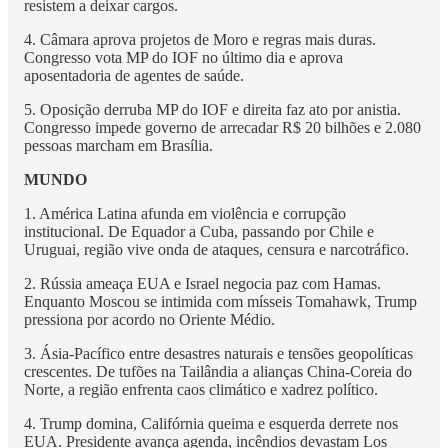
resistem a deixar cargos.
4. Câmara aprova projetos de Moro e regras mais duras.
Congresso vota MP do IOF no último dia e aprova
aposentadoria de agentes de saúde.
5. Oposição derruba MP do IOF e direita faz ato por anistia.
Congresso impede governo de arrecadar R$ 20 bilhões e 2.080
pessoas marcham em Brasília.
MUNDO
1. América Latina afunda em violência e corrupção
institucional. De Equador a Cuba, passando por Chile e
Uruguai, região vive onda de ataques, censura e narcotráfico.
2. Rússia ameaça EUA e Israel negocia paz com Hamas.
Enquanto Moscou se intimida com mísseis Tomahawk, Trump
pressiona por acordo no Oriente Médio.
3. Ásia-Pacífico entre desastres naturais e tensões geopolíticas
crescentes. De tufões na Tailândia a alianças China-Coreia do
Norte, a região enfrenta caos climático e xadrez político.
4. Trump domina, Califórnia queima e esquerda derrete nos
EUA. Presidente avança agenda, incêndios devastam Los