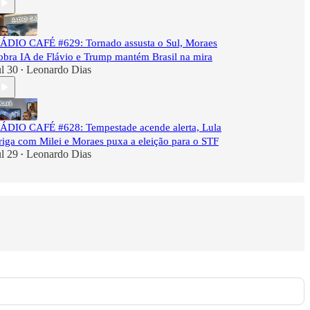
ÁDIO CAFÉ #629: Tornado assusta o Sul, Moraes
obra IA de Flávio e Trump mantém Brasil na mira
ul 30
Leonardo Dias
•
ÁDIO CAFÉ #628: Tempestade acende alerta, Lula
riga com Milei e Moraes puxa a eleição para o STF
ul 29
Leonardo Dias
•