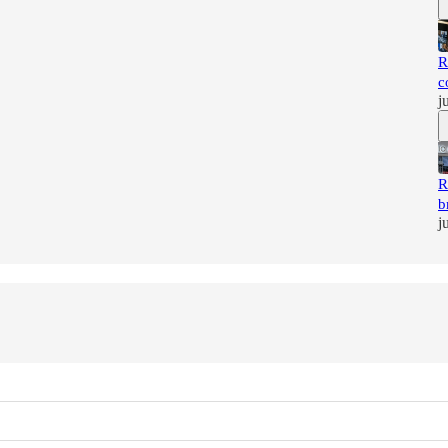
R
c
j
R
b
j