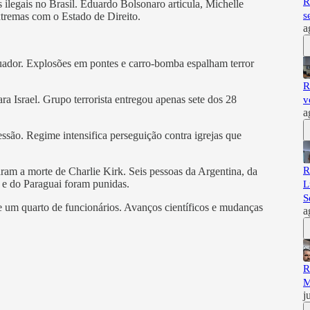
R
 ilegais no Brasil. Eduardo Bolsonaro articula, Michelle
s
tremas com o Estado de Direito.
a
dor. Explosões em pontes e carro-bomba espalham terror
R
a Israel. Grupo terrorista entregou apenas sete dos 28
v
a
ssão. Regime intensifica perseguição contra igrejas que
R
aram a morte de Charlie Kirk. Seis pessoas da Argentina, da
 e do Paraguai foram punidas.
L
S
e um quarto de funcionários. Avanços científicos e mudanças
a
R
M
j