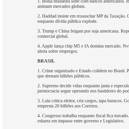
1. Bolsa brasileira sobe com bancos americanos. 
animam mercados globais.
2. Haddad insiste em ressuscitar MP da Taxação. G
enquanto dívida pública explode.
3. Trump e China brigam por soja americana. Repu
comercial global.
4. Apple lança chip M5 e IA domina mercado. N
alerta sobre empregos.
BRASIL
1. Crime organizado e Estado colidem no Brasil. P
que drenam bilhões públicos.
2. Supremo decide vidas enquanto janta e especula
juristocracia segue operando nos bastidores do pod
3. Lula critica eleitor, cria cargos, tapa buracos
empresta 20 bilhões aos Correios.
4. Congresso trabalha enquanto fiscal fica trava
esbarra em impasse entre governo e Legislativo.