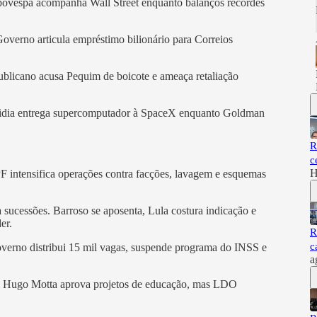
Ibovespa acompanha Wall Street enquanto balanços recordes
overno articula empréstimo bilionário para Correios
blicano acusa Pequim de boicote e ameaça retaliação
vidia entrega supercomputador à SpaceX enquanto Goldman
R
c
H
F intensifica operações contra facções, lavagem e esquemas
 sucessões. Barroso se aposenta, Lula costura indicação e
er.
R
c
. Governo distribui 15 mil vagas, suspende programa do INSS e
a
do. Hugo Motta aprova projetos de educação, mas LDO