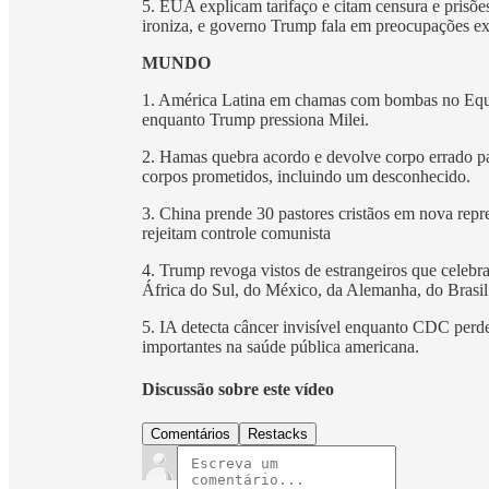
5. EUA explicam tarifaço e citam censura e prisões
ironiza, e governo Trump fala em preocupações ex
MUNDO
1. América Latina em chamas com bombas no Equa
enquanto Trump pressiona Milei.
2. Hamas quebra acordo e devolve corpo errado par
corpos prometidos, incluindo um desconhecido.
3. China prende 30 pastores cristãos em nova repre
rejeitam controle comunista
4. Trump revoga vistos de estrangeiros que celebr
África do Sul, do México, da Alemanha, do Brasil
5. IA detecta câncer invisível enquanto CDC perd
importantes na saúde pública americana.
Discussão sobre este vídeo
Comentários
Restacks