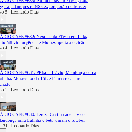
ÁDIO CAFÉ #633: Partidos travam Flávio, Lula
egura palanques e INSS expõe porão do Master
go 5
Leonardo Dias
•
ÁDIO CAFÉ #632: Nexus cola Flávio em Lula,
oto útil vira urgência e Moraes aperta a eleição
go 4
Leonardo Dias
•
ÁDIO CAFÉ #631: PP isola Flávio, Mendonça cerca
ulinha, Moraes ronda TSE e Fauci se cala no
enado
go 1
Leonardo Dias
•
ÁDIO CAFÉ #630: Tereza Cristina aceita vice,
endonça mira Lulinha e bets tomam o futebol
ul 31
Leonardo Dias
•