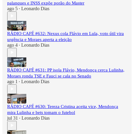
palanques e INSS expõe porão do Master
ago 5
Leonardo Dias
•
RÁDIO CAFÉ #632: Nexus cola Flávio em Lula, voto útil vira
urgência e Moraes aperta a eleição
ago 4
Leonardo Dias
•
RÁDIO CAFÉ #631: PP isola Flávio, Mendonça cerca Lulinha,
Moraes ronda TSE e Fauci se cala no Senado
ago 1
Leonardo Dias
•
RÁDIO CAFÉ #630: Tereza Cristina aceita vice, Mendonça
mira Lulinha e bets tomam o futebol
jul 31
Leonardo Dias
•