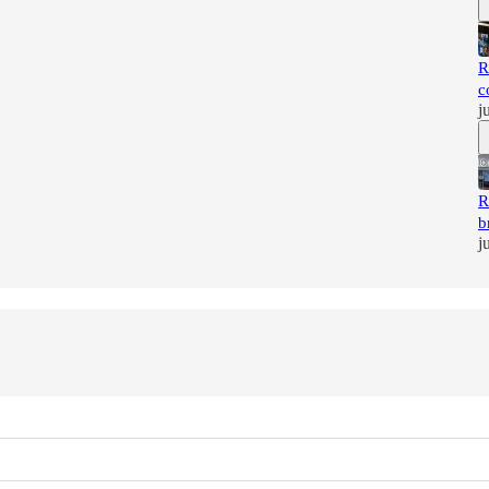
R
c
j
R
b
j