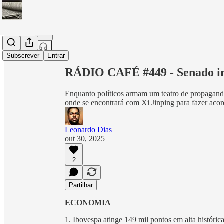
Partilhar a partir de0:00
Subscrever
Entrar
RÁDIO CAFÉ #449 - Senado in
Enquanto políticos armam um teatro de propagand
onde se encontrará com Xi Jinping para fazer acor
Leonardo Dias
out 30, 2025
2
Partilhar
ECONOMIA
1. Ibovespa atinge 149 mil pontos em alta históric