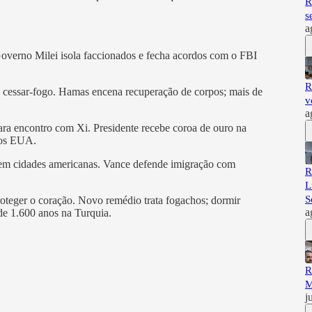
R
s
a
Governo Milei isola faccionados e fecha acordos com o FBI
R
o cessar-fogo. Hamas encena recuperação de corpos; mais de
v
a
para encontro com Xi. Presidente recebe coroa de ouro na
nos EUA.
es em cidades americanas. Vance defende imigração com
R
L
S
oteger o coração. Novo remédio trata fogachos; dormir
a
de 1.600 anos na Turquia.
R
M
j