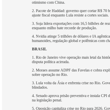
otimismo com China.
2. Pacote de Haddad: governo quer cortar R$ 70 b
ajuste fiscal enquanto Lula resiste a cortes sociais.
3. Soja lidera exportações com 16,5 bilhões de rea
enquanto milho bate recorde de produção.
4. Nvidia atinge 5 trilhões de dólares e IA agênt
humanoides, regulação global e polêmicas com cha
BRASIL
1. Rio de Janeiro vive operação mais letal da hi
disputa política acirrada.
2. Moraes assume ADPF das Favelas e cobra expli
sobre operação no Rio.
3. Lula volta da Ásia e enfrenta crise no Rio. G
blindados.
4. Senado aprova prisão preventiva e instala CP
na legislação penal.
5. Oposição capitaliza crise no Rio para 2026. G