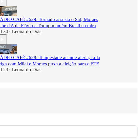
ÁDIO CAFÉ #629: Tornado assusta o Sul, Moraes
obra IA de Flávio e Trump mantém Brasil na mira
ul 30
Leonardo Dias
•
ÁDIO CAFÉ #628: Tempestade acende alerta, Lula
riga com Milei e Moraes puxa a eleição para o STF
ul 29
Leonardo Dias
•