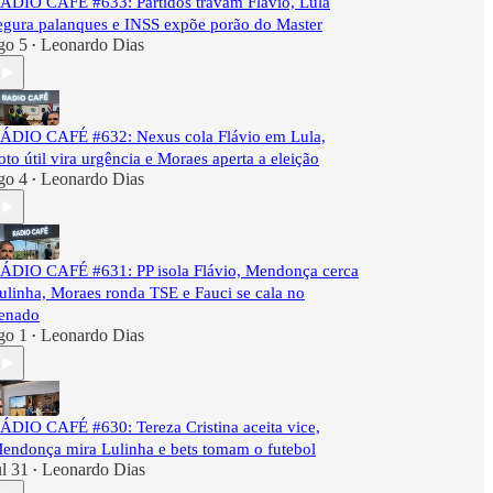
ÁDIO CAFÉ #633: Partidos travam Flávio, Lula
egura palanques e INSS expõe porão do Master
go 5
Leonardo Dias
•
ÁDIO CAFÉ #632: Nexus cola Flávio em Lula,
oto útil vira urgência e Moraes aperta a eleição
go 4
Leonardo Dias
•
ÁDIO CAFÉ #631: PP isola Flávio, Mendonça cerca
ulinha, Moraes ronda TSE e Fauci se cala no
enado
go 1
Leonardo Dias
•
ÁDIO CAFÉ #630: Tereza Cristina aceita vice,
endonça mira Lulinha e bets tomam o futebol
ul 31
Leonardo Dias
•