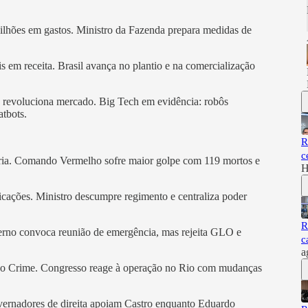
ilhões em gastos. Ministro da Fazenda prepara medidas de
is em receita. Brasil avança no plantio e na comercialização
ica revoluciona mercado. Big Tech em evidência: robôs
tbots.
R
c
stória. Comando Vermelho sofre maior golpe com 119 mortos e
H
cações. Ministro descumpre regimento e centraliza poder
R
overno convoca reunião de emergência, mas rejeita GLO e
c
a
I do Crime. Congresso reage à operação no Rio com mudanças
overnadores de direita apoiam Castro enquanto Eduardo