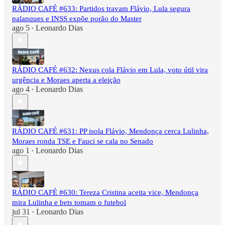
RÁDIO CAFÉ #633: Partidos travam Flávio, Lula segura
palanques e INSS expõe porão do Master
ago 5
Leonardo Dias
•
RÁDIO CAFÉ #632: Nexus cola Flávio em Lula, voto útil vira
urgência e Moraes aperta a eleição
ago 4
Leonardo Dias
•
RÁDIO CAFÉ #631: PP isola Flávio, Mendonça cerca Lulinha,
Moraes ronda TSE e Fauci se cala no Senado
ago 1
Leonardo Dias
•
RÁDIO CAFÉ #630: Tereza Cristina aceita vice, Mendonça
mira Lulinha e bets tomam o futebol
jul 31
Leonardo Dias
•