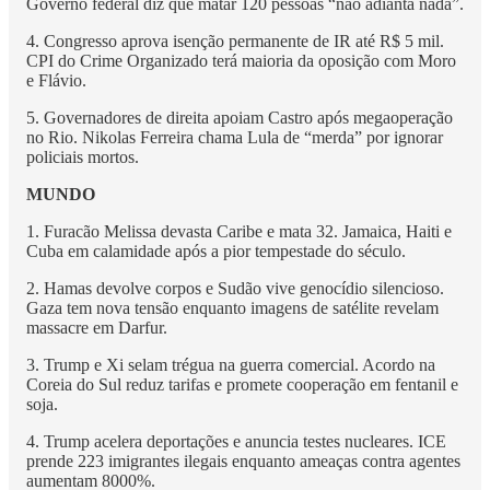
Governo federal diz que matar 120 pessoas “não adianta nada”.
4. Congresso aprova isenção permanente de IR até R$ 5 mil.
CPI do Crime Organizado terá maioria da oposição com Moro
e Flávio.
5. Governadores de direita apoiam Castro após megaoperação
no Rio. Nikolas Ferreira chama Lula de “merda” por ignorar
policiais mortos.
MUNDO
1. Furacão Melissa devasta Caribe e mata 32. Jamaica, Haiti e
Cuba em calamidade após a pior tempestade do século.
2. Hamas devolve corpos e Sudão vive genocídio silencioso.
Gaza tem nova tensão enquanto imagens de satélite revelam
massacre em Darfur.
3. Trump e Xi selam trégua na guerra comercial. Acordo na
Coreia do Sul reduz tarifas e promete cooperação em fentanil e
soja.
4. Trump acelera deportações e anuncia testes nucleares. ICE
prende 223 imigrantes ilegais enquanto ameaças contra agentes
aumentam 8000%.