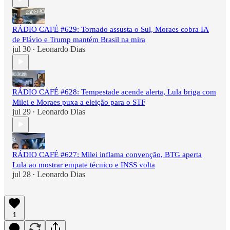
RÁDIO CAFÉ #629: Tornado assusta o Sul, Moraes cobra IA
de Flávio e Trump mantém Brasil na mira
jul 30
Leonardo Dias
•
RÁDIO CAFÉ #628: Tempestade acende alerta, Lula briga com
Milei e Moraes puxa a eleição para o STF
jul 29
Leonardo Dias
•
RÁDIO CAFÉ #627: Milei inflama convenção, BTG aperta
Lula ao mostrar empate técnico e INSS volta
jul 28
Leonardo Dias
•
1