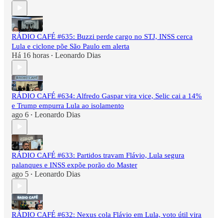
RÁDIO CAFÉ #635: Buzzi perde cargo no STJ, INSS cerca
Lula e ciclone põe São Paulo em alerta
Há 16 horas
Leonardo Dias
•
RÁDIO CAFÉ #634: Alfredo Gaspar vira vice, Selic cai a 14%
e Trump empurra Lula ao isolamento
ago 6
Leonardo Dias
•
RÁDIO CAFÉ #633: Partidos travam Flávio, Lula segura
palanques e INSS expõe porão do Master
ago 5
Leonardo Dias
•
RÁDIO CAFÉ #632: Nexus cola Flávio em Lula, voto útil vira