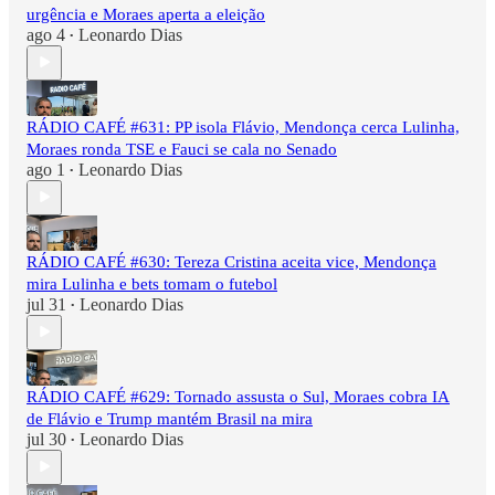
urgência e Moraes aperta a eleição
ago 4
Leonardo Dias
•
RÁDIO CAFÉ #631: PP isola Flávio, Mendonça cerca Lulinha,
Moraes ronda TSE e Fauci se cala no Senado
ago 1
Leonardo Dias
•
RÁDIO CAFÉ #630: Tereza Cristina aceita vice, Mendonça
mira Lulinha e bets tomam o futebol
jul 31
Leonardo Dias
•
RÁDIO CAFÉ #629: Tornado assusta o Sul, Moraes cobra IA
de Flávio e Trump mantém Brasil na mira
jul 30
Leonardo Dias
•