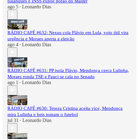
palanques e INSS expõe porão do Master
ago 5
Leonardo Dias
•
RÁDIO CAFÉ #632: Nexus cola Flávio em Lula, voto útil vira
urgência e Moraes aperta a eleição
ago 4
Leonardo Dias
•
RÁDIO CAFÉ #631: PP isola Flávio, Mendonça cerca Lulinha,
Moraes ronda TSE e Fauci se cala no Senado
ago 1
Leonardo Dias
•
RÁDIO CAFÉ #630: Tereza Cristina aceita vice, Mendonça
mira Lulinha e bets tomam o futebol
jul 31
Leonardo Dias
•