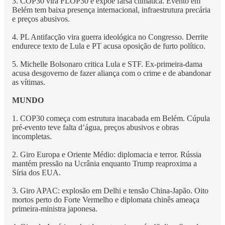
3. COP30 vira FLOP30 e expõe farsa climática. Evento em
Belém tem baixa presença internacional, infraestrutura precária
e preços abusivos.
4. PL Antifacção vira guerra ideológica no Congresso. Derrite
endurece texto de Lula e PT acusa oposição de furto político.
5. Michelle Bolsonaro critica Lula e STF. Ex-primeira-dama
acusa desgoverno de fazer aliança com o crime e de abandonar
as vítimas.
MUNDO
1. COP30 começa com estrutura inacabada em Belém. Cúpula
pré-evento teve falta d’água, preços abusivos e obras
incompletas.
2. Giro Europa e Oriente Médio: diplomacia e terror. Rússia
mantém pressão na Ucrânia enquanto Trump reaproxima a
Síria dos EUA.
3. Giro APAC: explosão em Delhi e tensão China-Japão. Oito
mortos perto do Forte Vermelho e diplomata chinês ameaça
primeira-ministra japonesa.