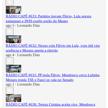
RÁDIO CAFÉ #633: Partidos travam Flávio, Lula segura
palanques e INSS expõe porão do Master
ago 5
Leonardo Dias
•
RÁDIO CAFÉ #632: Nexus cola Flávio em Lula, voto útil vira
urgência e Moraes aperta a eleição
ago 4
Leonardo Dias
•
RÁDIO CAFÉ #631: PP isola Flávio, Mendonça cerca Lulinha,
Moraes ronda TSE e Fauci se cala no Senado
ago 1
Leonardo Dias
•
RÁDIO CAFÉ #630: Tereza Cristina aceita vice, Mendonça