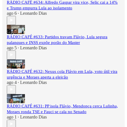
RÁDIO CAFÉ #634: Alfredo Gaspar vira vice, Selic cai a 14%
e Trump empurra Lula ao isolamento
ago 6
Leonardo Dias
•
RÁDIO CAFÉ #633: Partidos travam Flávio, Lula segura
palanques e INSS expõe porão do Master
ago 5
Leonardo Dias
•
RÁDIO CAFÉ #632: Nexus cola Flávio em Lula, voto útil vira
urgência e Moraes aperta a eleição
ago 4
Leonardo Dias
•
RÁDIO CAFÉ #631: PP isola Flávio, Mendonça cerca Lulinha,
Moraes ronda TSE e Fauci se cala no Senado
ago 1
Leonardo Dias
•