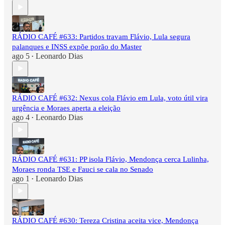
RÁDIO CAFÉ #633: Partidos travam Flávio, Lula segura
palanques e INSS expõe porão do Master
ago 5
Leonardo Dias
•
RÁDIO CAFÉ #632: Nexus cola Flávio em Lula, voto útil vira
urgência e Moraes aperta a eleição
ago 4
Leonardo Dias
•
RÁDIO CAFÉ #631: PP isola Flávio, Mendonça cerca Lulinha,
Moraes ronda TSE e Fauci se cala no Senado
ago 1
Leonardo Dias
•
RÁDIO CAFÉ #630: Tereza Cristina aceita vice, Mendonça