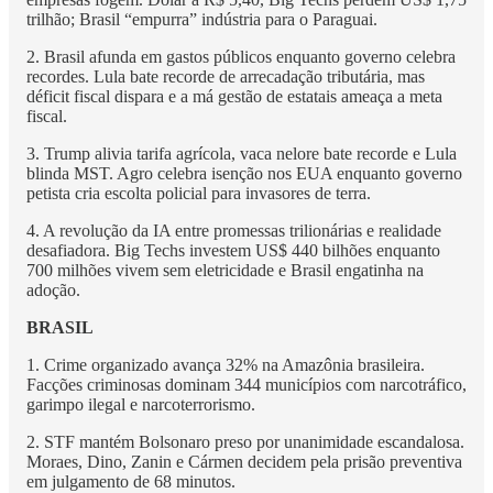
trilhão; Brasil “empurra” indústria para o Paraguai.
2. Brasil afunda em gastos públicos enquanto governo celebra
recordes. Lula bate recorde de arrecadação tributária, mas
déficit fiscal dispara e a má gestão de estatais ameaça a meta
fiscal.
3. Trump alivia tarifa agrícola, vaca nelore bate recorde e Lula
blinda MST. Agro celebra isenção nos EUA enquanto governo
petista cria escolta policial para invasores de terra.
4. A revolução da IA entre promessas trilionárias e realidade
desafiadora. Big Techs investem US$ 440 bilhões enquanto
700 milhões vivem sem eletricidade e Brasil engatinha na
adoção.
BRASIL
1. Crime organizado avança 32% na Amazônia brasileira.
Facções criminosas dominam 344 municípios com narcotráfico,
garimpo ilegal e narcoterrorismo.
2. STF mantém Bolsonaro preso por unanimidade escandalosa.
Moraes, Dino, Zanin e Cármen decidem pela prisão preventiva
em julgamento de 68 minutos.