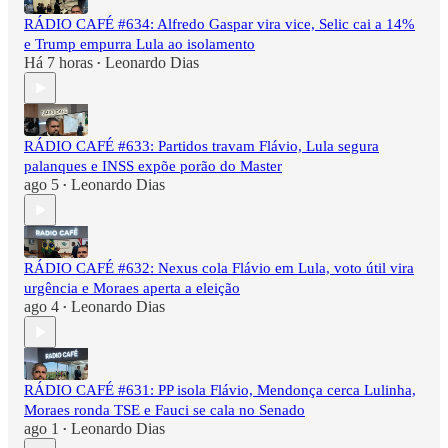
RÁDIO CAFÉ #634: Alfredo Gaspar vira vice, Selic cai a 14%
e Trump empurra Lula ao isolamento
Há 7 horas
Leonardo Dias
•
RÁDIO CAFÉ #633: Partidos travam Flávio, Lula segura
palanques e INSS expõe porão do Master
ago 5
Leonardo Dias
•
RÁDIO CAFÉ #632: Nexus cola Flávio em Lula, voto útil vira
urgência e Moraes aperta a eleição
ago 4
Leonardo Dias
•
RÁDIO CAFÉ #631: PP isola Flávio, Mendonça cerca Lulinha,
Moraes ronda TSE e Fauci se cala no Senado
ago 1
Leonardo Dias
•