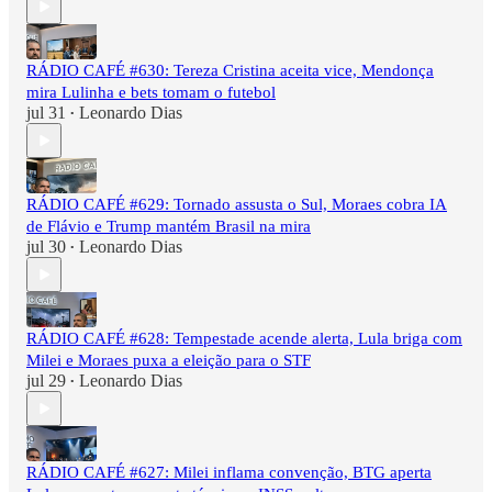
RÁDIO CAFÉ #630: Tereza Cristina aceita vice, Mendonça
mira Lulinha e bets tomam o futebol
jul 31
Leonardo Dias
•
RÁDIO CAFÉ #629: Tornado assusta o Sul, Moraes cobra IA
de Flávio e Trump mantém Brasil na mira
jul 30
Leonardo Dias
•
RÁDIO CAFÉ #628: Tempestade acende alerta, Lula briga com
Milei e Moraes puxa a eleição para o STF
jul 29
Leonardo Dias
•
RÁDIO CAFÉ #627: Milei inflama convenção, BTG aperta