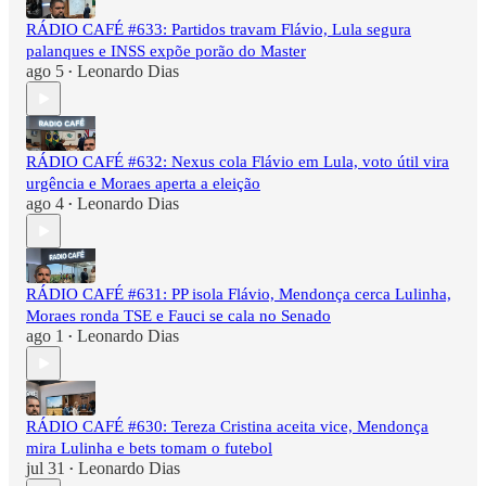
RÁDIO CAFÉ #633: Partidos travam Flávio, Lula segura
palanques e INSS expõe porão do Master
ago 5
Leonardo Dias
•
RÁDIO CAFÉ #632: Nexus cola Flávio em Lula, voto útil vira
urgência e Moraes aperta a eleição
ago 4
Leonardo Dias
•
RÁDIO CAFÉ #631: PP isola Flávio, Mendonça cerca Lulinha,
Moraes ronda TSE e Fauci se cala no Senado
ago 1
Leonardo Dias
•
RÁDIO CAFÉ #630: Tereza Cristina aceita vice, Mendonça
mira Lulinha e bets tomam o futebol
jul 31
Leonardo Dias
•