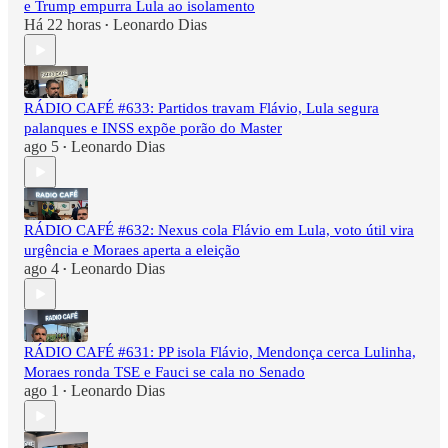
e Trump empurra Lula ao isolamento
Há 22 horas
Leonardo Dias
•
RÁDIO CAFÉ #633: Partidos travam Flávio, Lula segura
palanques e INSS expõe porão do Master
ago 5
Leonardo Dias
•
RÁDIO CAFÉ #632: Nexus cola Flávio em Lula, voto útil vira
urgência e Moraes aperta a eleição
ago 4
Leonardo Dias
•
RÁDIO CAFÉ #631: PP isola Flávio, Mendonça cerca Lulinha,
Moraes ronda TSE e Fauci se cala no Senado
ago 1
Leonardo Dias
•