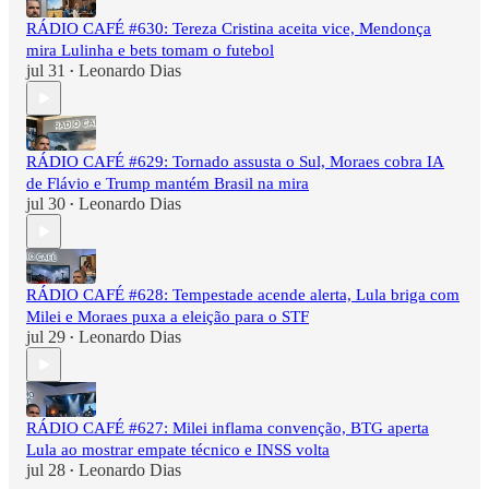
RÁDIO CAFÉ #630: Tereza Cristina aceita vice, Mendonça
mira Lulinha e bets tomam o futebol
jul 31
Leonardo Dias
•
RÁDIO CAFÉ #629: Tornado assusta o Sul, Moraes cobra IA
de Flávio e Trump mantém Brasil na mira
jul 30
Leonardo Dias
•
RÁDIO CAFÉ #628: Tempestade acende alerta, Lula briga com
Milei e Moraes puxa a eleição para o STF
jul 29
Leonardo Dias
•
RÁDIO CAFÉ #627: Milei inflama convenção, BTG aperta
Lula ao mostrar empate técnico e INSS volta
jul 28
Leonardo Dias
•