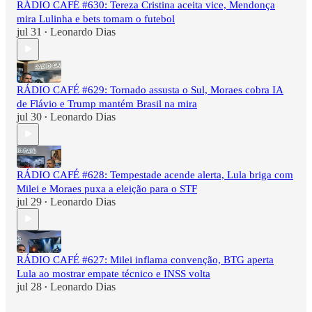
RÁDIO CAFÉ #630: Tereza Cristina aceita vice, Mendonça
mira Lulinha e bets tomam o futebol
jul 31
Leonardo Dias
•
RÁDIO CAFÉ #629: Tornado assusta o Sul, Moraes cobra IA
de Flávio e Trump mantém Brasil na mira
jul 30
Leonardo Dias
•
RÁDIO CAFÉ #628: Tempestade acende alerta, Lula briga com
Milei e Moraes puxa a eleição para o STF
jul 29
Leonardo Dias
•
RÁDIO CAFÉ #627: Milei inflama convenção, BTG aperta
Lula ao mostrar empate técnico e INSS volta
jul 28
Leonardo Dias
•