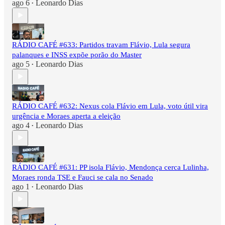
ago 6
Leonardo Dias
•
RÁDIO CAFÉ #633: Partidos travam Flávio, Lula segura
palanques e INSS expõe porão do Master
ago 5
Leonardo Dias
•
RÁDIO CAFÉ #632: Nexus cola Flávio em Lula, voto útil vira
urgência e Moraes aperta a eleição
ago 4
Leonardo Dias
•
RÁDIO CAFÉ #631: PP isola Flávio, Mendonça cerca Lulinha,
Moraes ronda TSE e Fauci se cala no Senado
ago 1
Leonardo Dias
•