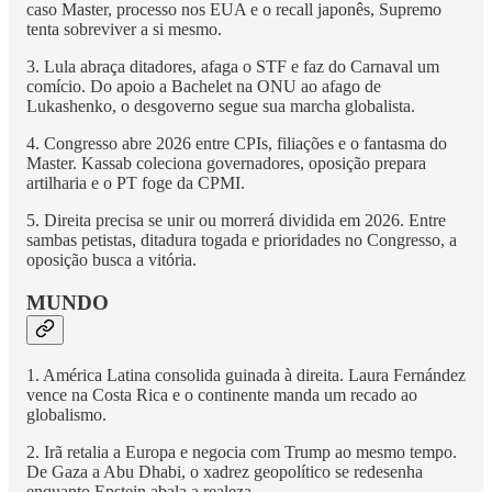
caso Master, processo nos EUA e o recall japonês, Supremo
tenta sobreviver a si mesmo.
3. Lula abraça ditadores, afaga o STF e faz do Carnaval um
comício. Do apoio a Bachelet na ONU ao afago de
Lukashenko, o desgoverno segue sua marcha globalista.
4. Congresso abre 2026 entre CPIs, filiações e o fantasma do
Master. Kassab coleciona governadores, oposição prepara
artilharia e o PT foge da CPMI.
5. Direita precisa se unir ou morrerá dividida em 2026. Entre
sambas petistas, ditadura togada e prioridades no Congresso, a
oposição busca a vitória.
MUNDO
1. América Latina consolida guinada à direita. Laura Fernández
vence na Costa Rica e o continente manda um recado ao
globalismo.
2. Irã retalia a Europa e negocia com Trump ao mesmo tempo.
De Gaza a Abu Dhabi, o xadrez geopolítico se redesenha
enquanto Epstein abala a realeza.