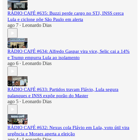
RÁDIO CAFÉ #635: Buzzi perde cargo no STJ, INSS cerca
Lula e ciclone põe São Paulo em alerta
ago 7
Leonardo Dias
•
RÁDIO CAFÉ #634: Alfredo Gaspar vira vice, Selic cai a 14%
e Trump empurra Lula ao isolamento
ago 6
Leonardo Dias
•
RÁDIO CAFÉ #633: Partidos travam Flávio, Lula segura
palanques e INSS expõe porão do Master
ago 5
Leonardo Dias
•
RÁDIO CAFÉ #632: Nexus cola Flávio em Lula, voto útil vira
urgência e Moraes aperta a eleição
ago 4
Leonardo Dias
•