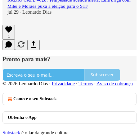
RÁDIO CAFÉ #628: Tempestade acende alerta, Lula briga com
Milei e Moraes puxa a eleição para o STF
jul 29
Leonardo Dias
•
1
Pronto para mais?
Subscrever
© 2026 Leonardo Dias
·
Privacidade
∙
Termos
∙
Aviso de cobrança
Comece o seu Substack
Obtenha o App
Substack
é o lar da grande cultura