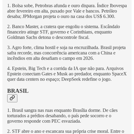
1. Bolsa sobe, Petrobras afunda e ouro dispara. Índice Ibovespa
abre fevereiro em alta, puxado por Vale e bancos. Petróleo
desaba; JPMorgan projeta o ouro na casa dos US$ 6.300.
2. Banco Master, a cratera que engoliu o sistema. Escândalo
financeiro atinge STF, governo e Corinthians, enquanto
Goldman Sachs detona o descontrole fiscal.
3. Agro forte, clima hostil e soja na encruzilhada. Brasil projeta
safra recorde, mas concorrência americana com a China e
incêndios em alta desafiam o campo em 2026.
4. Epstein, Big Tech e a corrida da IA que não para. Arquivos
Epstein conectam Gates e Musk ao predador, enquanto SpaceX
quer data centers no espaço; DeepSeek redefine o jogo.
BRASIL
1. Brasil sangra nas ruas enquanto Brasília dorme. De cães
torturados a prédios desabando, o país pede socorro e o
governo responde com PEC esvaziada.
2. STF abre o ano e escancara sua própria crise moral. Entre o